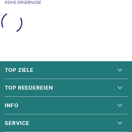
KEINE ERGEBNISSE
FOOTER
Footer navigation
TOP ZIELE
ALPEN
TOP REEDEREIEN
ANDALUSIEN
COSTA KREUZFAHRTEN
INFO
SKANDINAVIEN
MSC CRUISES
ORIENT
ÜBER UNS
SERVICE
CELEBRITY CRUISES