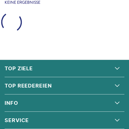
KEINE ERGEBNISSE
FOOTER
Footer navigation
TOP ZIELE
ALPEN
TOP REEDEREIEN
ANDALUSIEN
COSTA KREUZFAHRTEN
INFO
SKANDINAVIEN
MSC CRUISES
ORIENT
ÜBER UNS
SERVICE
CELEBRITY CRUISES