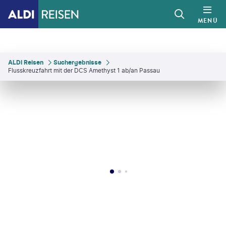
MENÜ
ALDI Reisen
Suchergebnisse
Flusskreuzfahrt mit der DCS Amethyst 1 ab/an Passau
ivaga-gty
©
Markus Bernhard - gty
©
Juergen Sack - gty