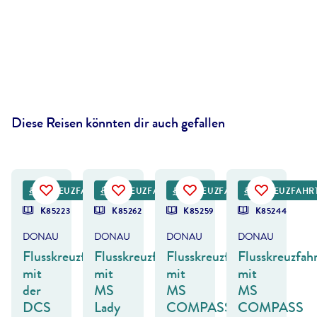
Diese Reisen könnten dir auch gefallen
tefan Rotter - gty
©
Givaga - gty
©
extravagantni - gty
©
ZoltanGabor - gty
KREUZFAHRT
KREUZFAHRT
KREUZFAHRT
KREUZFAHR
K85223
K85262
K85259
K85244
DONAU
DONAU
DONAU
DONAU
Flusskreuzfahrt
Flusskreuzfahrt
Flusskreuzfahrt
Flusskreuzfah
mit
mit
mit
mit
der
MS
MS
MS
DCS
Lady
COMPASS
COMPASS