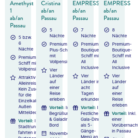
Amethyst
Cristina
EMPRESS
EMPRESS
1
ab/an
ab/an
ab/an
ab/an
Passau
Passau
Passau
Passau
5
7
8
Nächte
Nächte
Nächte
5 bzw.
6
Premium-
Premium-
Premium-
Nächte
Plus-Schiff
Boutique-
Boutique-
mit
Schiff mit
Schiff mit
Premium-
Vollpension
All
All
Schiff mit
Inclusive
Inclusive
Vollpension
Vier
Länder
Vier
Vier
Attraktiv für
auf
Länder in
Länder
Alleinreisende:
einer
acht
auf
Kein Zuschlag
Reise
Tagen
einer
für die
erleben
erkunden
Reise
Einzelkabine
erleben
Außen
Vorteil
:
Inkl.
Vorteil
:
Inkl.
Mitteldeck
Begrüßungsgetränk
Festliches
Vorteil
:
Inkl.
& Galadinner an
Gala-Dinner
einer
Vorteil
:
Inkl.
Bord
als 5-
Vorübernach
Stadtrundgänge/-
Gänge-
in Passau
fahrten in
November
Menü an