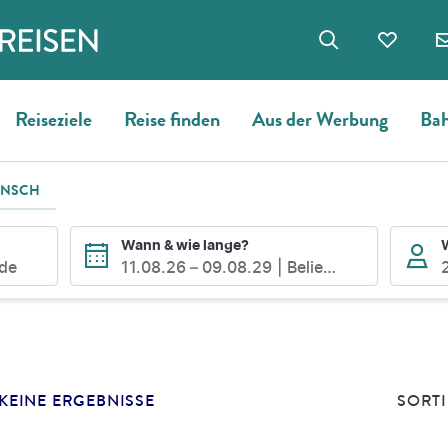
Reiseziele
Reise finden
Aus der Werbung
Bah
UNSCH
Wann & wie lange?
ode
11.08.26
–
09.08.29
Beliebig
E
SUCHERGEBNISSE
KEINE ERGEBNISSE
SORTI