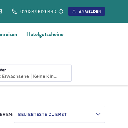
02634/9626440
ANMELDEN
nreisen
Hotelgutscheine
Wer
2 Erwachsene
Keine Kinder
EREN:
BELIEBTESTE ZUERST