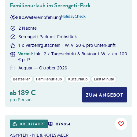
Familienurlaub im Serengeti-Park
86%
Weiterempfehlung
2 Nächte
Serengeti-Park mit Frühstück
1 x Verzehrgutschein i. W. v. 20 € pro Unterkunft
Vorteil
:
Inkl. 2 x Tageseintritt & Bustour i. W. v. ca. 100
€ p. P.
August — Oktober 2026
Bestseller
Familienurlaub
Kurzurlaub
Last Minute
ab
189
€
ZUM ANGEBOT
pro Person
erxes Longhand - gty
KREUZFAHRT
RYN054
ÄGYPTEN - NIL & ROTES MEER