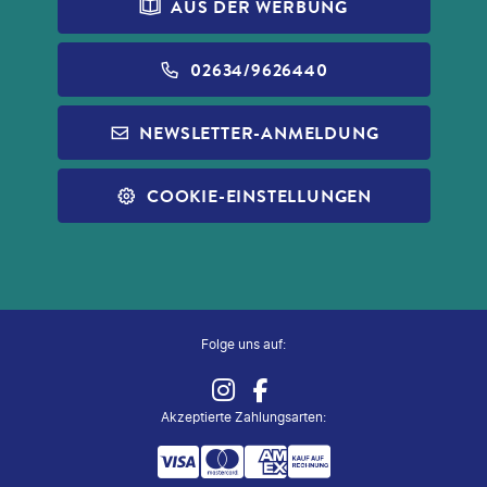
PRINCESS CRUISES
REISEVERSICHERUNG
AUS DER WERBUNG
DATENSCHUTZ
ALDI FOTO
NORWEGIAN CRUISE LINE
WIDERRUF VERSICHERUNGEN
BARRIEREFREIHEIT
ALDI GESCHENKGUTSCHEINE
02634/9626440
REISEFÜHRER
INFOS ZUR PAUSCHALREISE
ALDI MUSIC
NEWSLETTER-ANMELDUNG
SLEEP & FLY
REISECHECKLISTE
ALDI NORD
ALLE SERVICES
COOKIE-EINSTELLUNGEN
ALDI SÜD
ZUG ZUM FLUG
Folge uns auf:
Akzeptierte Zahlungsarten
: