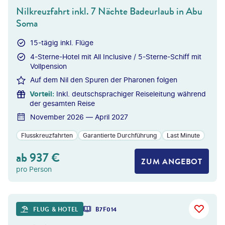
Nilkreuzfahrt inkl. 7 Nächte Badeurlaub in Abu
Soma
15-tägig inkl. Flüge
4-Sterne-Hotel mit All Inclusive / 5-Sterne-Schiff mit
Vollpension
Auf dem Nil den Spuren der Pharonen folgen
Vorteil
:
Inkl. deutschsprachiger Reiseleitung während
der gesamten Reise
November 2026 — April 2027
Flusskreuzfahrten
Garantierte Durchführung
Last Minute
ab
937
€
ZUM ANGEBOT
pro Person
©
dmbaker - gty
FLUG & HOTEL
B7F014