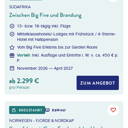
SÜDAFRIKA
Zwischen Big Five und Brandung
13- bzw. 18-tägig inkl. Flüge
Mittelklassehotels/-Lodges mit Frühstück / 4-Sterne-
Hotel mit Halbpension
Vom Big Five Erlebnis bis zur Garden Route
Vorteil
:
Inkl. Ausflüge und Eintritte i. W. v. ca. 450 € p.
P.
November 2026 — April 2027
ab
2.299
€
ZUM ANGEBOT
pro Person
©
Photofex - gty
KREUZFAHRT
K8W467
NORWEGEN - FJORDE & NORDKAP