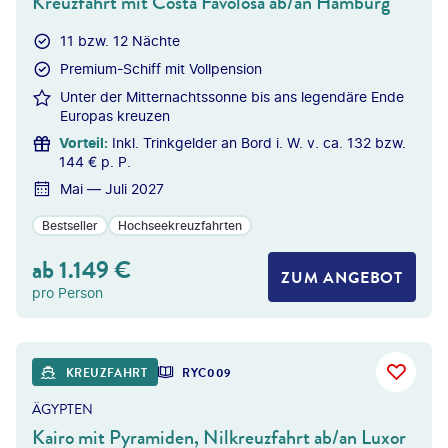
Kreuzfahrt mit Costa Favolosa ab/an Hamburg
11 bzw. 12 Nächte
Premium-Schiff mit Vollpension
Unter der Mitternachtssonne bis ans legendäre Ende
Europas kreuzen
Vorteil
:
Inkl. Trinkgelder an Bord i. W. v. ca. 132 bzw.
144 € p. P.
Mai — Juli 2027
Bestseller
Hochseekreuzfahrten
ab
1.149
€
ZUM ANGEBOT
pro Person
©
Givaga
KREUZFAHRT
RYC009
DEAL
ÄGYPTEN
Kairo mit Pyramiden, Nilkreuzfahrt ab/an Luxor