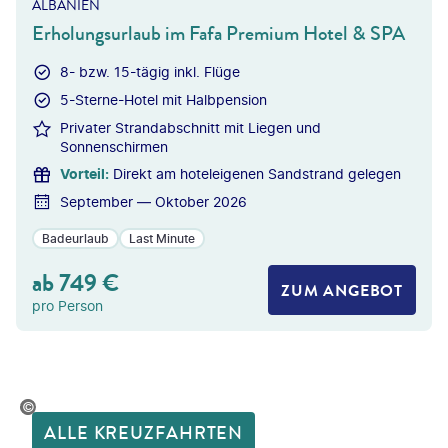
ALBANIEN
Erholungsurlaub im Fafa Premium Hotel & SPA
8- bzw. 15-tägig inkl. Flüge
5-Sterne-Hotel mit Halbpension
Privater Strandabschnitt mit Liegen und
Sonnenschirmen
Vorteil
:
Direkt am hoteleigenen Sandstrand gelegen
September — Oktober 2026
Badeurlaub
Last Minute
ab
749
€
ZUM ANGEBOT
pro Person
avani-stock.adobe.com
ALLE KREUZFAHRTEN