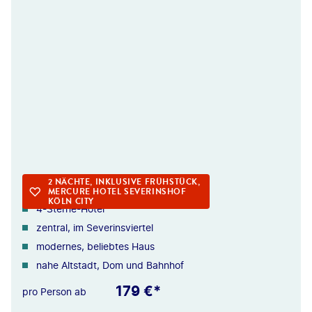
©sborisov-gty
KÖLN
2 NÄCHTE, INKLUSIVE FRÜHSTÜCK,
MERCURE HOTEL SEVERINSHOF
KÖLN CITY
4-Sterne-Hotel
zentral, im Severinsviertel
modernes, beliebtes Haus
nahe Altstadt, Dom und Bahnhof
179 €*
pro Person ab