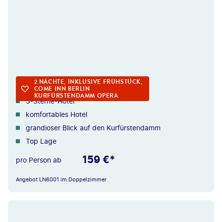
©golero -gty
BERLIN
2 NÄCHTE, INKLUSIVE FRÜHSTÜCK,
COME INN BERLIN
KURFÜRSTENDAMM OPERA
3-Sterne-Hotel
komfortables Hotel
grandioser Blick auf den Kurfürstendamm
Top Lage
159 €*
pro Person ab
Angebot LN6001 im Doppelzimmer