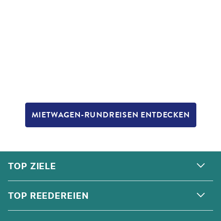
MIETWAGEN-RUNDREISEN ENTDECKEN
FOOTER
Footer navigation
TOP ZIELE
ALPEN
TOP REEDEREIEN
ANDALUSIEN