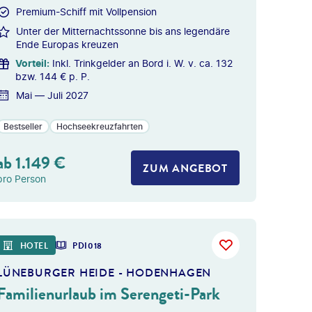
Premium-Schiff mit Vollpension
Unter der Mitternachtssonne bis ans legendäre
Ende Europas kreuzen
Vorteil
:
Inkl. Trinkgelder an Bord i. W. v. ca. 132
bzw. 144 € p. P.
Mai — Juli 2027
Bestseller
Hochseekreuzfahrten
ab
1.149
€
ZUM ANGEBOT
pro Person
HOTEL
PDI018
LÜNEBURGER HEIDE - HODENHAGEN
Familienurlaub im Serengeti-Park