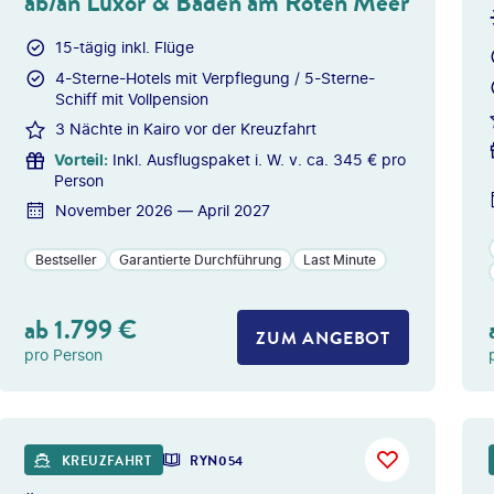
ab/an Luxor & Baden am Roten Meer
15-tägig inkl. Flüge
4-Sterne-Hotels mit Verpflegung / 5-Sterne-
Schiff mit Vollpension
3 Nächte in Kairo vor der Kreuzfahrt
Vorteil
:
Inkl. Ausflugspaket i. W. v. ca. 345 € pro
Person
November 2026 — April 2027
Bestseller
Garantierte Durchführung
Last Minute
ab
1.799
€
ZUM ANGEBOT
pro Person
s Longhand - gty
©
Martin Pudd
KREUZFAHRT
RYN054