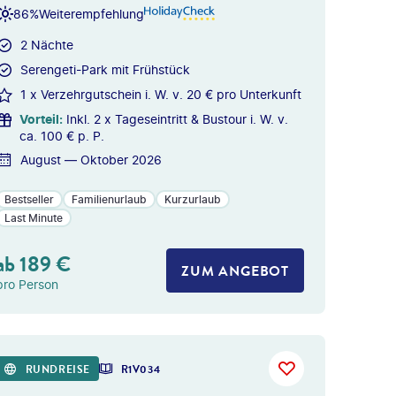
86%
Weiterempfehlung
2 Nächte
Serengeti-Park mit Frühstück
1 x Verzehrgutschein i. W. v. 20 € pro Unterkunft
Vorteil
:
Inkl. 2 x Tageseintritt & Bustour i. W. v.
ca. 100 € p. P.
August — Oktober 2026
Bestseller
Familienurlaub
Kurzurlaub
Last Minute
ab
189
€
ZUM ANGEBOT
pro Person
y - gty
RUNDREISE
R1V034