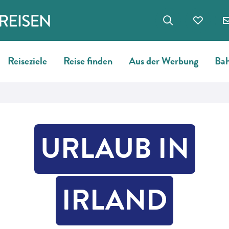
Reiseziele
Reise finden
Aus der Werbung
Bah
URLAUB IN
IRLAND