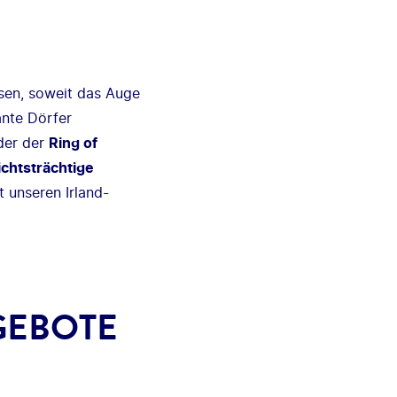
esen, soweit das Auge
ante Dörfer
der der
Ring of
chtsträchtige
 unseren Irland-
GEBOTE