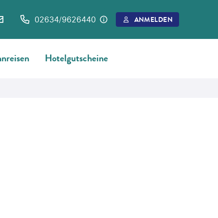
02634/9626440
ANMELDEN
nreisen
Hotelgutscheine