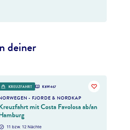
n deiner
 gty
KREUZFAHRT
K8W467
NORWEGEN - FJORDE & NORDKAP
Kreuzfahrt mit Costa Favolosa ab/an
Hamburg
11 bzw. 12 Nächte