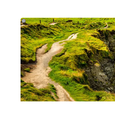
©no_limit_pictures-gty