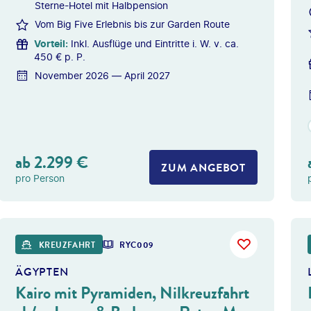
Sterne-Hotel mit Halbpension
Vom Big Five Erlebnis bis zur Garden Route
Vorteil
:
Inkl. Ausflüge und Eintritte i. W. v. ca.
450 € p. P.
November 2026 — April 2027
ab
2.299
€
ZUM ANGEBOT
pro Person
Givaga
KREUZFAHRT
RYC009
ÄGYPTEN
Kairo mit Pyramiden, Nilkreuzfahrt