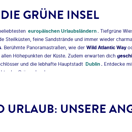
 DIE GRÜNE INSEL
beliebtesten
europäischen Urlaubsländern
. Tiefgrüne Wi
de Steilküsten, feine Sandstrände und immer wieder charm
s
. Berühmte Panoramastraßen, wie der
Wild Atlantic Way
o
 allen Höhepunkten der Küste. Zudem erwarten dich
geschi
 Schlösser und die lebhafte Hauptstadt
Dublin
.
Entdecke mit
hts der Grünen Insel.
D URLAUB: UNSERE AN