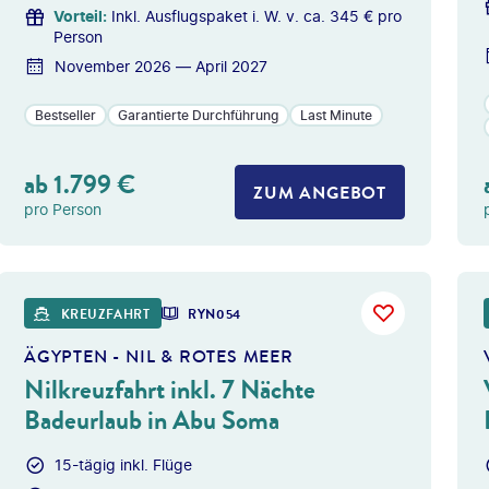
Vorteil
:
Inkl. Ausflugspaket i. W. v. ca. 345 € pro
Person
November 2026 — April 2027
Bestseller
Garantierte Durchführung
Last Minute
ab
1.799
€
ZUM ANGEBOT
pro Person
s Longhand - gty
©
Martin Pudd
KREUZFAHRT
RYN054
ÄGYPTEN - NIL & ROTES MEER
Nilkreuzfahrt inkl. 7 Nächte
Badeurlaub in Abu Soma
15-tägig inkl. Flüge