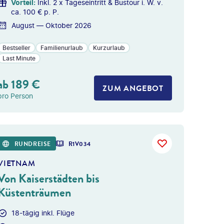
Vorteil
:
Inkl. 2 x Tageseintritt & Bustour i. W. v.
ca. 100 € p. P.
August — Oktober 2026
Bestseller
Familienurlaub
Kurzurlaub
Last Minute
ab
189
€
ZUM ANGEBOT
pro Person
y - gty
RUNDREISE
R1V034
VIETNAM
Von Kaiserstädten bis
Küstenträumen
18-tägig inkl. Flüge