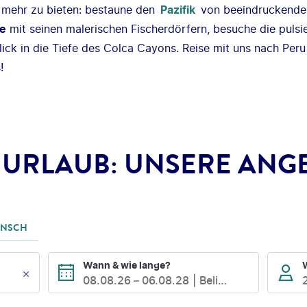
s mehr zu bieten: bestaune den
Pazifik
von beeindruckenden
ee
mit seinen malerischen Fischerdörfern, besuche die puls
lick in die Tiefe des Colca Cayons. Reise mit uns nach Peru
!
 URLAUB: UNSERE ANG
UNSCH
Wann & wie lange?
08.08.26
–
06.08.28
Beliebig