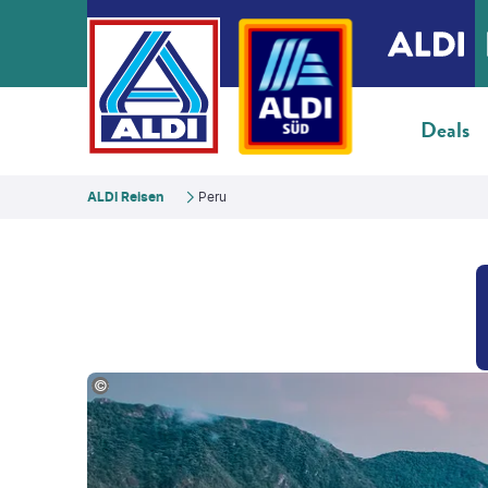
Deals
ALDI Reisen
Peru
©tobiasjo - gty