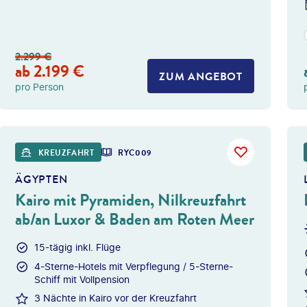
2.299
€
ab
2.199
€
ZUM ANGEBOT
pro Person
Givaga
KREUZFAHRT
RYC009
ÄGYPTEN
Kairo mit Pyramiden, Nilkreuzfahrt
ab/an Luxor & Baden am Roten Meer
15-tägig inkl. Flüge
4-Sterne-Hotels mit Verpflegung / 5-Sterne-
Schiff mit Vollpension
3 Nächte in Kairo vor der Kreuzfahrt