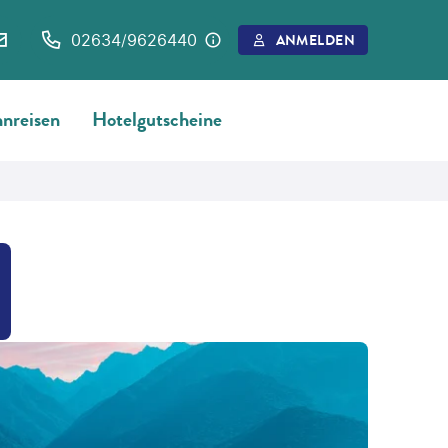
02634/9626440
ANMELDEN
nreisen
Hotelgutscheine