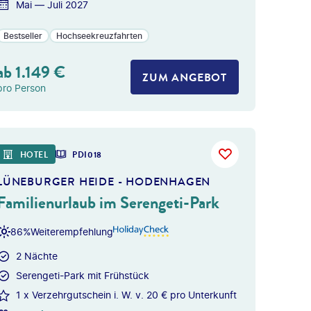
Mai — Juli 2027
Bestseller
Hochseekreuzfahrten
ab
1.149
€
ZUM ANGEBOT
pro Person
HOTEL
PDI018
LÜNEBURGER HEIDE - HODENHAGEN
Familienurlaub im Serengeti-Park
86%
Weiterempfehlung
2 Nächte
Serengeti-Park mit Frühstück
1 x Verzehrgutschein i. W. v. 20 € pro Unterkunft