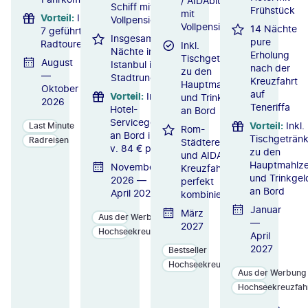
/ AIDAblu
Schiff mit
Frühstück
mit
Vorteil
:
Inkl.
Vollpension
Vollpension
14 Nächte
7 geführte
Insgesamt 2
pure
Radtouren
Inkl.
Nächte in
Erholung
Tischgetränke
August
Istanbul inkl.
nach der
zu den
—
Stadtrundfahrt
Kreuzfahrt
Hauptmahlzeiten
Oktober
auf
Vorteil
:
Inkl.
und Trinkgelder
2026
Teneriffa
Hotel-
an Bord
Servicegebühr
Vorteil
:
Inkl.
Last Minute
Rom-
an Bord i. W.
Tischgeträn
Radreisen
Städtereise
v. 84 € p. P.
zu den
und AIDA-
Hauptmahlze
November
Kreuzfahrt
und Trinkgel
2026 —
perfekt
an Bord
April 2027
kombiniert
Januar
März
Aus der Werbung
—
2027
Hochseekreuzfahrten
April
2027
Bestseller
Hochseekreuzfahrten
Aus der Werbung
Hochseekreuzfah