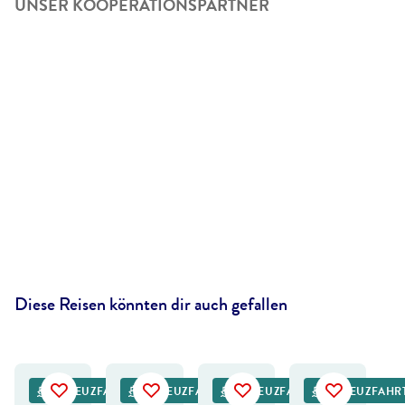
UNSER KOOPERATIONSPARTNER
Diese Reisen könnten dir auch gefallen
©
Marcutti - gty
©
BONDART - gty
KREUZFAHRT
KREUZFAHRT
KREUZFAHRT
KREUZFAHR