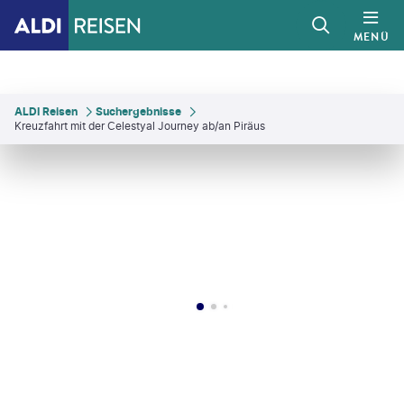
MENÜ
ALDI Reisen
Suchergebnisse
Kreuzfahrt mit der Celestyal Journey ab/an Piräus
©
carmengabriela - gty
©
Maksym Belchenko - gty
©
sborisov-gty