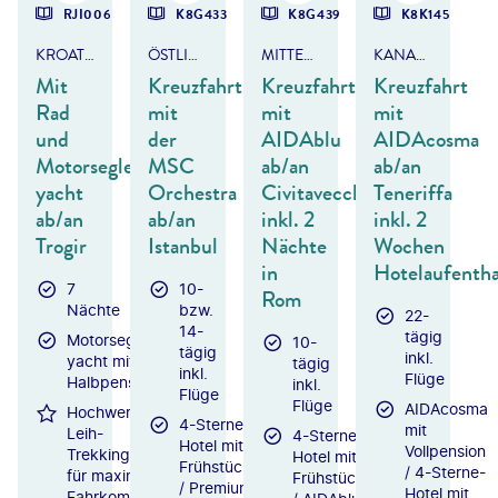
RJI006
K8G433
K8G439
K8K145
KROATIEN - BOAT & BIKE
ÖSTLICHES MITTELMEER
MITTELMEER - ITALIEN & MALTA
KANAREN & MADEIRA
Mit
Kreuzfahrt
Kreuzfahrt
Kreuzfahrt
Rad
mit
mit
mit
und
der
AIDAblu
AIDAcosma
Motorsegler/-
MSC
ab/an
ab/an
yacht
Orchestra
Civitavecchia
Teneriffa
ab/an
ab/an
inkl. 2
inkl. 2
Trogir
Istanbul
Nächte
Wochen
in
Hotelaufentha
7
10-
Rom
Nächte
bzw.
22-
14-
tägig
Motorsegler/-
10-
tägig
inkl.
yacht mit
tägig
inkl.
Flüge
Halbpension
inkl.
Flüge
Flüge
AIDAcosma
Hochwertige
4-Sterne
mit
Leih-
4-Sterne-
Hotel mit
Vollpension
Trekkingfahrräder
Hotel mit
Frühstück
/ 4-Sterne-
für maximalen
Frühstück
/ Premium-
Hotel mit
Fahrkomfort