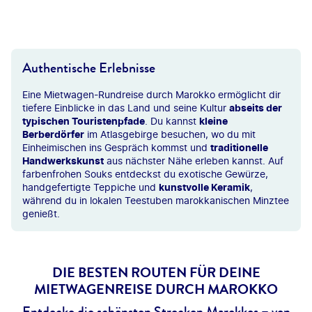
xavierarnau-gty
Authentische Erlebnisse
Eine Mietwagen-Rundreise durch Marokko ermöglicht dir
tiefere Einblicke in das Land und seine Kultur
abseits der
typischen Touristenpfade
. Du kannst
kleine
Berberdörfer
im Atlasgebirge besuchen, wo du mit
Einheimischen ins Gespräch kommst und
traditionelle
Handwerkskunst
aus nächster Nähe erleben kannst. Auf
farbenfrohen Souks entdeckst du exotische Gewürze,
handgefertigte Teppiche und
kunstvolle Keramik
,
während du in lokalen Teestuben marokkanischen Minztee
genießt.
DIE BESTEN ROUTEN FÜR DEINE
MIETWAGENREISE DURCH MAROKKO
Entdecke die schönsten Strecken Marokkos – von