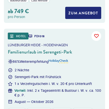
Badeurlaub
Last Minute
ab
749
€
ZUM ANGEBOT
pro Person
HOTEL
PDI018
LÜNEBURGER HEIDE - HODENHAGEN
Familienurlaub im Serengeti-Park
86%
Weiterempfehlung
2 Nächte
Serengeti-Park mit Frühstück
1 x Verzehrgutschein i. W. v. 20 € pro Unterkunft
Vorteil
:
Inkl. 2 x Tageseintritt & Bustour i. W. v. ca. 100
€ p. P.
August — Oktober 2026