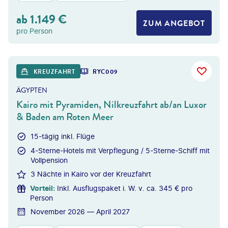
ab
1.149
€
ZUM ANGEBOT
pro Person
©
Givaga
KREUZFAHRT
RYC009
DEAL
ÄGYPTEN
Kairo mit Pyramiden, Nilkreuzfahrt ab/an Luxor
& Baden am Roten Meer
15-tägig inkl. Flüge
4-Sterne-Hotels mit Verpflegung / 5-Sterne-Schiff mit
Vollpension
3 Nächte in Kairo vor der Kreuzfahrt
Vorteil
:
Inkl. Ausflugspaket i. W. v. ca. 345 € pro
Person
November 2026 — April 2027