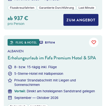
Flusskreuzfahrten
Garantierte Durchführung
Last Minute
ab
937
€
ZUM ANGEBOT
pro Person
©
dmbaker - gty
FLUG & HOTEL
B7F014
ALBANIEN
Erholungsurlaub im Fafa Premium Hotel & SPA
8- bzw. 15-tägig inkl. Flüge
5-Sterne-Hotel mit Halbpension
Privater Strandabschnitt mit Liegen und
Sonnenschirmen
Vorteil
:
Direkt am hoteleigenen Sandstrand gelegen
September — Oktober 2026