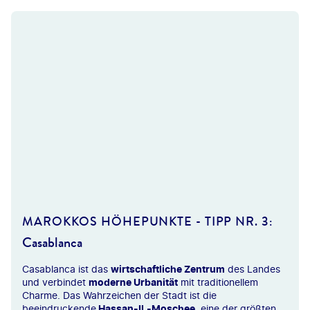
lowski@shutterstock.com
MAROKKOS HÖHEPUNKTE - TIPP NR. 3:
Casablanca
Casablanca ist das
wirtschaftliche Zentrum
des Landes
und verbindet
moderne Urbanität
mit traditionellem
Charme. Das Wahrzeichen der Stadt ist die
beeindruckende
Hassan-II.-Moschee
, eine der größten