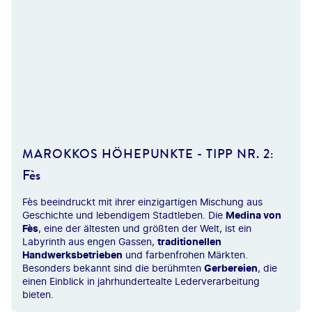
ografia - shutterstock
MAROKKOS HÖHEPUNKTE - TIPP NR. 2:
Fès
Fès beeindruckt mit ihrer einzigartigen Mischung aus
Geschichte und lebendigem Stadtleben. Die
Medina von
Fès
, eine der ältesten und größten der Welt, ist ein
Labyrinth aus engen Gassen,
traditionellen
Handwerksbetrieben
und farbenfrohen Märkten.
Besonders bekannt sind die berühmten
Gerbereien
, die
einen Einblick in jahrhundertealte Lederverarbeitung
bieten.