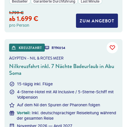
Bestseller
Garantierte Durchführung
Last Minute
1.799
€
ab
1.699
€
ZUM ANGEBOT
pro Person
erxes Longhand - gty
KREUZFAHRT
RYN054
ÄGYPTEN - NIL & ROTES MEER
Nilkreuzfahrt inkl. 7 Nächte Badeurlaub in Abu
Soma
15-tägig inkl. Flüge
4-Sterne-Hotel mit All Inclusive / 5-Sterne-Schiff mit
Vollpension
Auf dem Nil den Spuren der Pharonen folgen
Vorteil
:
Inkl. deutschsprachiger Reiseleitung während
der gesamten Reise
November 2026 — April 2027