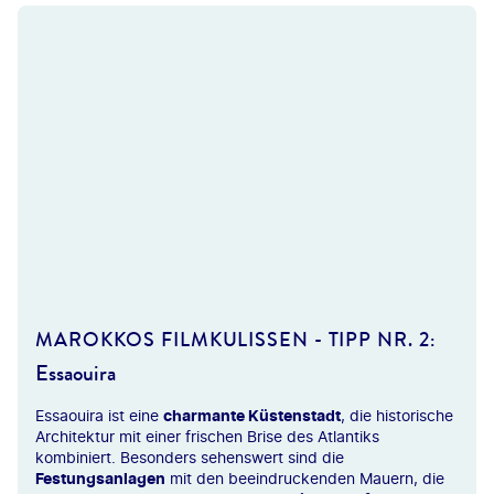
im-stock.adobe.com
MAROKKOS FILMKULISSEN - TIPP NR. 2:
Essaouira
Essaouira ist eine
charmante Küstenstadt
, die historische
Architektur mit einer frischen Brise des Atlantiks
kombiniert. Besonders sehenswert sind die
Festungsanlagen
mit den beeindruckenden Mauern, die