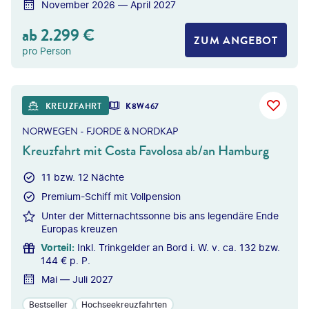
November 2026 — April 2027
ab
2.299
€
ZUM ANGEBOT
pro Person
©
Photofex - gty
KREUZFAHRT
K8W467
NORWEGEN - FJORDE & NORDKAP
Kreuzfahrt mit Costa Favolosa ab/an Hamburg
11 bzw. 12 Nächte
Premium-Schiff mit Vollpension
Unter der Mitternachtssonne bis ans legendäre Ende
Europas kreuzen
Vorteil
:
Inkl. Trinkgelder an Bord i. W. v. ca. 132 bzw.
144 € p. P.
Mai — Juli 2027
Bestseller
Hochseekreuzfahrten