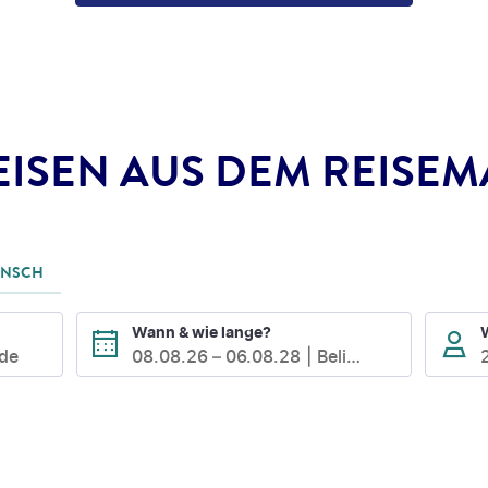
EISEN AUS DEM REISE
UNSCH
Wann & wie lange?
ode
08.08.26
–
06.08.28
Beliebig