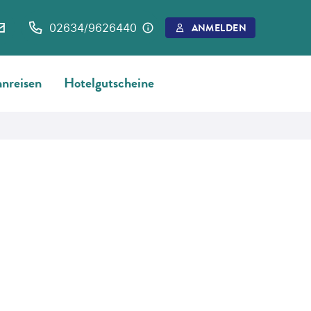
02634/9626440
ANMELDEN
nreisen
Hotelgutscheine