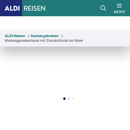
MENÜ
ALDI Reisen
Suchergebnisse
Mietwagenabenteuer mit Standorthotel am Meer
tantinis - gty
©
DC_Colombia - gty
©
Matthew Starling - gty