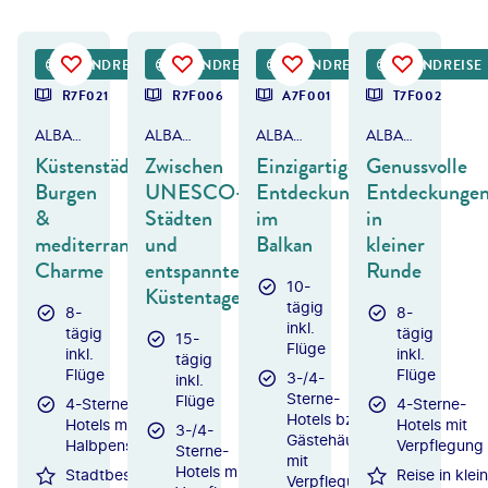
-PHOTOGRAPHER - gty
©
zm_photo-gty
©
Jeroen Mikkers - gty
©
Unaihuiziphotography - gty
RUNDREISE
RUNDREISE
RUNDREISE
RUNDREISE
R7F021
R7F006
A7F001
T7F002
ALBANIEN & MONTENEGRO
ALBANIEN
ALBANIEN, NORDMAZEDONIEN & KOSOVO
ALBANIEN, NORDMAZEDONIEN & KOSOVO
Küstenstädte,
Zwischen
Einzigartige
Genussvolle
Burgen
UNESCO-
Entdeckungen
Entdeckunge
&
Städten
im
in
mediterraner
und
Balkan
kleiner
Charme
entspannten
Runde
10-
Küstentagen
tägig
8-
8-
inkl.
tägig
tägig
15-
Flüge
inkl.
inkl.
tägig
Flüge
Flüge
3-/4-
inkl.
Sterne-
Flüge
4-Sterne-
4-Sterne-
Hotels bzw.
Hotels mit
Hotels mit
3-/4-
Gästehäuser
Halbpension
Verpflegung
Sterne-
mit
Hotels mit
Stadtbesichtigungen
Reise in klei
Verpflegung