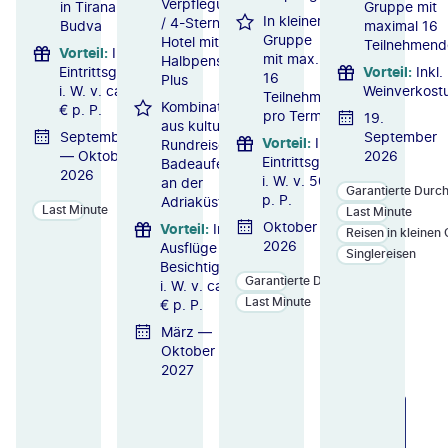
Verpflegung
in Tirana, Kotor &
Gruppe mit
In kleiner
/ 4-Sterne-
Budva
maximal 16
Gruppe
Hotel mit
Teilnehmend
Vorteil
:
Inkl.
mit max.
Halbpension
Eintrittsgelder
Vorteil
:
Inkl.
16
Plus
i. W. v. ca. 47
Weinverkost
Teilnehmer
Kombination
€ p. P.
pro Termin
19.
aus kultureller
September
September
Vorteil
:
Inkl.
Rundreise &
— Oktober
2026
Eintrittsgelder
Badeaufenthalt
2026
i. W. v. 50 €
an der
Garantierte Durc
p. P.
Adriaküste
Last Minute
Last Minute
Oktober
Vorteil
:
Inkl.
Reisen in kleinen
2026
Ausflüge und
Singlereisen
Besichtigungen
Garantierte Durchführung
i. W. v. ca. 275
Last Minute
€ p. P.
März —
Oktober
2027
ZU
ZU
ZU
M
M
M
A
A
A