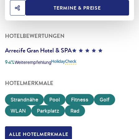
TERMINE & PREISE
HOTEL TEILEN
HOTELBEWERTUNGEN
Arrecife Gran Hotel & SPA
5
94%
Weiterempfehlung
HOTELMERKMALE
Strandnähe
Pool
Fitness
Golf
WLAN
Parkplatz
Rad
ALLE HOTELMERKMALE