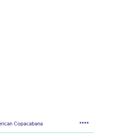
erican Copacabana
****