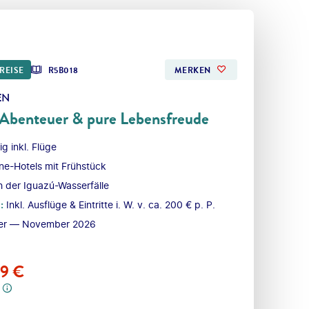
REISE
R5B018
MERKEN
EN
 Abenteuer & pure Lebensfreude
ig inkl. Flüge
ne-Hotels mit Frühstück
 der Iguazú-Wasserfälle
l
:
Inkl. Ausflüge & Eintritte i. W. v. ca. 200 € p. P.​
er — November 2026
99
€