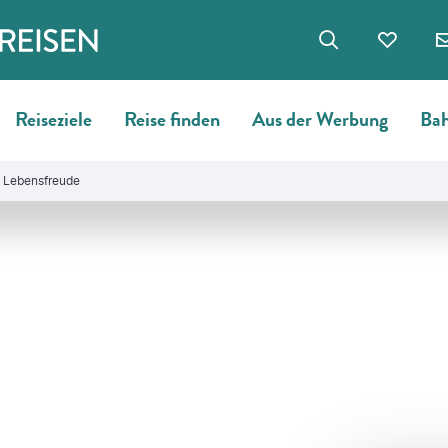
Reiseziele
Reise finden
Aus der Werbung
Bah
e Lebensfreude
©
DMEPhotography-gty