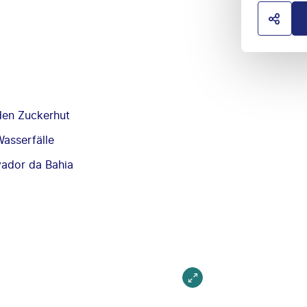
HOTE
 den Zuckerhut
asserfälle
vador da Bahia