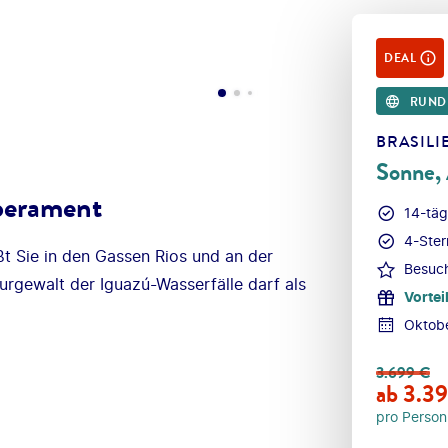
DEAL
RUND
BRASILI
Sonne,
mperament
14-täg
4-Ster
ßt Sie in den Gassen Rios und an der
Besuch
rgewalt der Iguazú-Wasserfälle darf als
Vortei
Oktob
3.699
€
ab
3.3
pro Person