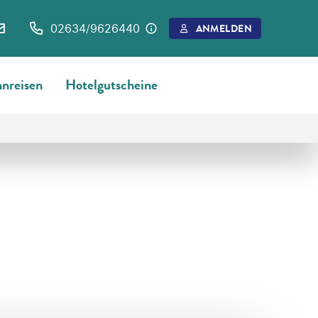
02634/9626440
ANMELDEN
nreisen
Hotelgutscheine
©
SAT Photo Gallery