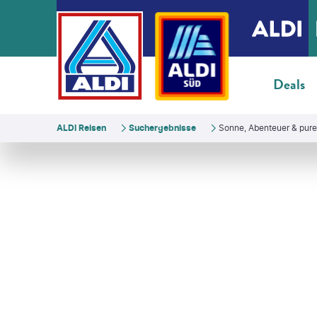
Deals
ALDI Reisen
Suchergebnisse
Sonne, Abenteuer & pur
Photo Gallery
©
stocklapse - gty