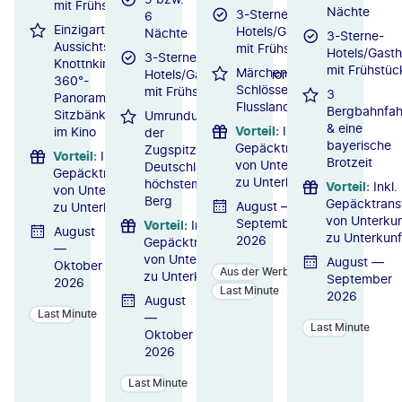
mit Frühstück
Nächte
3-Sterne-
6
Einzigartiger
Hotels/Gasthäuser
Nächte
3-Sterne-
Aussichtspunkt
mit Frühstück
Hotels/Gast
3-Sterne-
Knottnkino mit
mit Frühstüc
Märchenhafte
Hotels/Gasthöfe/Pensionen
360°-
Schlösser & Wilde
mit Frühstück
3
Panorama und
Flusslandschaften
Bergbahnfah
Sitzbänken wie
Umrundung
& eine
Vorteil
:
Inkl.
im Kino
der
bayerische
Gepäcktransfer
Zugspitze,
Vorteil
:
Inkl.
Brotzeit
von Unterkunft
Deutschlands
Gepäcktransfer
zu Unterkunft
höchstem
Vorteil
:
Inkl.
von Unterkunft
Berg
Gepäcktrans
August —
zu Unterkunft
von Unterkun
September
Vorteil
:
Inkl.
August
zu Unterkunf
2026
Gepäcktransfer
—
von Unterkunft
August —
Oktober
Aus der Werbung
zu Unterkunft
September
2026
Last Minute
2026
August
Last Minute
—
Last Minute
Oktober
2026
Last Minute