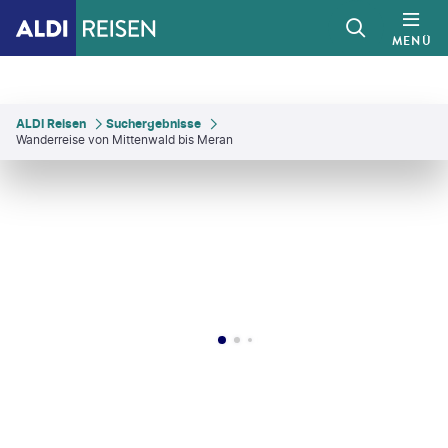
MENÜ
ALDI Reisen
Suchergebnisse
Wanderreise von Mittenwald bis Meran
Eurohike
©
Eurohike
©
michelangeloop-gty
©
Eurohike