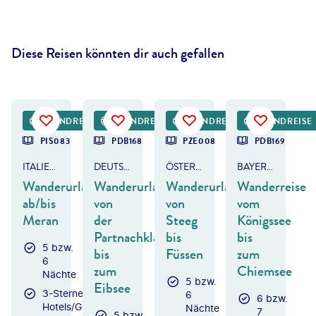
Diese Reisen könnten dir auch gefallen
©
Eurohike
©
Eurohike
©
Eurohike
©
Eurohike
RUNDREISE
RUNDREISE
RUNDREISE
RUNDREISE
PIS083
PDB168
PZE008
PDB169
ITALIEN - SÜDTIROL
DEUTSCHLAND & ÖSTERREICH
ÖSTERREICH - LECHWEG
BAYERN - CHIEMGAUER ALPEN
Wanderurlaub
Wanderurlaub
Wanderurlaub
Wanderreise
ab/bis
von
von
vom
Meran
der
Steeg
Königssee
Partnachklamm
bis
bis
5 bzw.
bis
Füssen
zum
6
zum
Chiemsee
Nächte
5 bzw.
Eibsee
3-Sterne-
6
6 bzw.
Hotels/Gasthöfe
Nächte
7
5 bzw.