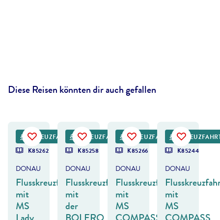
Diese Reisen könnten dir auch gefallen
©
Givaga - gty
©
Ihor_Tailwind_- gty
©
EKH-Pictures - gty
©
ZoltanGabor - gty
KREUZFAHRT
KREUZFAHRT
KREUZFAHRT
KREUZFAHR
K85262
K85258
K85266
K85244
DONAU
DONAU
DONAU
DONAU
Flusskreuzfahrt
Flusskreuzfahrt
Flusskreuzfahrt
Flusskreuzfah
mit
mit
mit
mit
MS
der
MS
MS
Lady
BOLERO
COMPASS
COMPASS