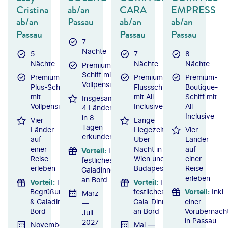
Cristina
ab/an
CARA
EMPRESS
ab/an
Passau
ab/an
ab/an
Passau
Passau
Passau
7
Nächte
5
7
8
Nächte
Nächte
Nächte
Premium-
Schiff mit
Premium-
Premium-
Premium-
Vollpension
Plus-Schiff
Flussschiff
Boutique-
mit
mit All
Schiff mit
Insgesamt
Vollpension
Inclusive
All
4 Länder
Inclusive
in 8
Vier
Lange
Tagen
Länder
Liegezeit:
Vier
erkunden
auf
Über
Länder
einer
Nacht in
auf
Vorteil
:
Inkl.
Reise
Wien und
einer
festliches
erleben
Budapest
Reise
Galadinner
erleben
an Bord
Vorteil
:
Inkl.
Vorteil
:
Inkl.
Begrüßungsgetränk
festliches
Vorteil
:
Inkl.
März
& Galadinner an
Gala-Dinner
einer
—
Bord
an Bord
Vorübernach
Juli
in Passau
2027
November
Mai —