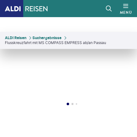
MENÜ
ALDI Reisen
Suchergebnisse
Flusskreuzfahrt mit MS COMPASS EMPRESS ab/an Passau
vagantni - gty
©
extravagantni - gty
©
urbazon - gty