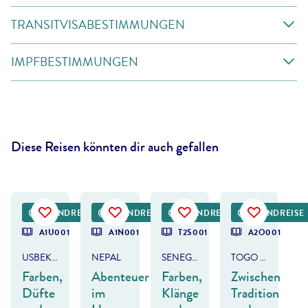
TRANSITVISABESTIMMUNGEN
IMPFBESTIMMUNGEN
Diese Reisen könnten dir auch gefallen
©
AsiaTravel
©
AleksandarNakic-gty
©
miroslav_1 - gty
©
peeterv - gty
RUNDREISE
RUNDREISE
RUNDREISE
RUNDREISE
DEAL
DEAL
A1U001
A1N001
T2S001
A2O001
USBEKISTAN
NEPAL
SENEGAL & GAMBIA
TOGO & BENIN
Farben,
Abenteuer
Farben,
Zwischen
Düfte
im
Klänge
Tradition