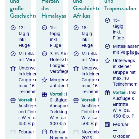
und
Herzen
und
und
große
des
Geschichte
Tropenzauber
Geschichte
Himalayas
Afrikas
15-
tägig
12-
15-
16-
inkl.
tägig
tägig
tägig
Flüge
inkl.
inkl.
inkl.
Flüge
Flüge
Flüge
Mittelklasseh
mit Verpfleg
Mittelklassehotels
3-/5-Sterne-
Mittelklassehotels/Lodges
mit Verpflegung
Hotels/Trekking-
mit Verpflegung
Unterwegs
Lodges mit
in kleiner
Unterwegs
Unterwegs
Verpflegung
Gruppe mit
in kleiner
in kleiner
max. 16
Gruppe mit
Morgenwanderung
Gruppe mit
Teilnehmern
max. 16
auf den Poon Hill
max. 16
Teilnehmern
Teilnehmern
Vorteil
:
Inkl.
Vorteil
:
Inkl.
Ausflüge &
Vorteil
:
Inkl.
6-tägiges
Vorteil
:
Inkl.
Eintritte i.
Ausflüge
Annapurna-
Ausflüge &
W. v. ca.
und Eintritte
Trekking i.
Eintritte i.
450 € p. P.
i. W. v. ca.
W. v. ca.
W. v. ca.
450 € p. P.
300 € p. P.
500 € p. P.
Februar
—
Februar
Februar —
November
Oktober
—
November
2026 —