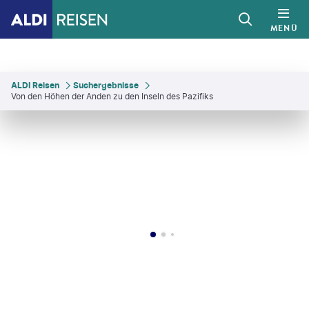
MENÜ
ALDI Reisen
Suchergebnisse
Von den Höhen der Anden zu den Inseln des Pazifiks
cloco - gty
©
efenzi - gty
©
Inigo Arza Azcorra - gty
©
Paolo Ceccarelli