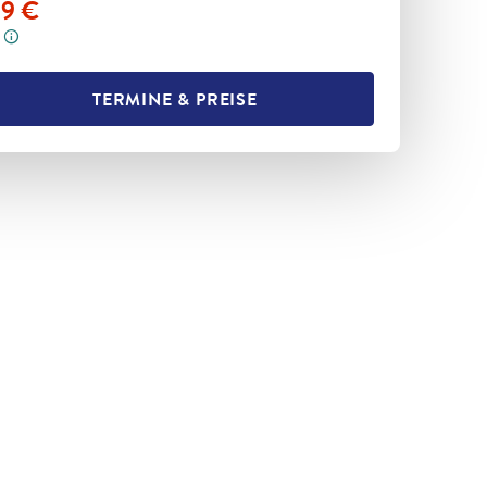
99
€
TERMINE & PREISE
L TEILEN