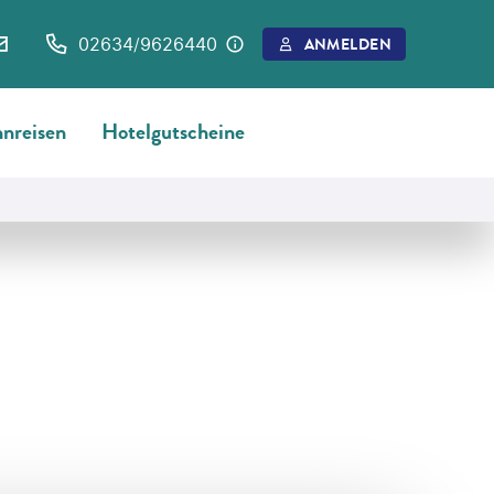
02634/9626440
ANMELDEN
nreisen
Hotelgutscheine
©
Paolo Ceccarelli