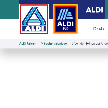
Deals
ALDI Reisen
Suchergebnisse
Von den Höhen der Anden
cloco - gty
©
efenzi - gty