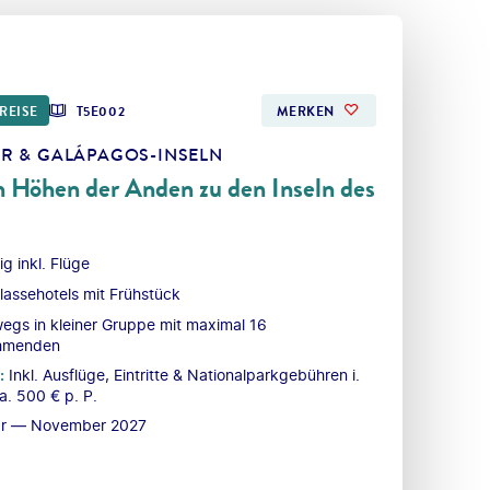
REISE
T5E002
MERKEN
R & GALÁPAGOS-INSELN
 Höhen der Anden zu den Inseln des
ig inkl. Flüge
klassehotels mit Frühstück
egs in kleiner Gruppe mit maximal 16
ehmenden
:
Inkl. Ausflüge, Eintritte & Nationalparkgebühren i.
a. 500 € p. P.
ar — November 2027