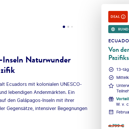
DEAL
RUND
ECUADO
Von den
Pazifiks
-Inseln Naturwunder
zifik
13-täg
Mittel
falt Ecuadors mit kolonialen UNESCO-
Unterw
Teiln
und lebendigen Andenmärkten. Ein
Vorteil
uf den Galápagos-Inseln mit ihrer
W. v. c
oller Gegensätze, intensiver Begegnungen
Febru
4.799
€