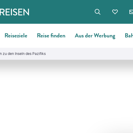
Reiseziele
Reise finden
Aus der Werbung
Bah
 zu den Inseln des Pazifiks
©
Inigo Arza Azcorra - gty