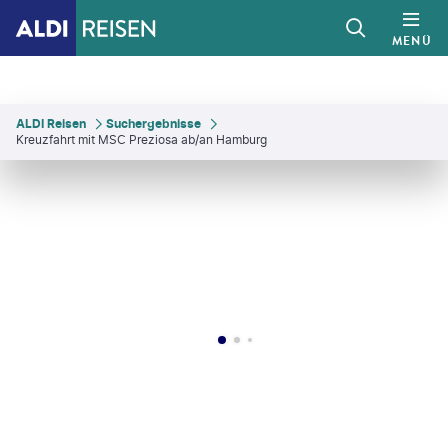
MENÜ
ALDI Reisen
Suchergebnisse
Kreuzfahrt mit MSC Preziosa ab/an Hamburg
geclerk - gty
©
lucentius - gty
©
tupungato - gty
©
ivansarfatti.com