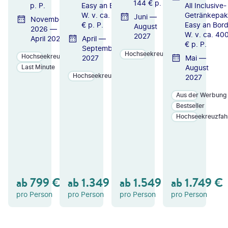
144 € p. P.
p. P.
Easy an Bord i.
All Inclusive-
W. v. ca. 390
Getränkepak
Juni —
November
€ p. P.
Easy an Bord 
August
2026 —
W. v. ca. 40
2027
April 2027
April —
€ p. P.
September
Hochseekreuzfahrten
Hochseekreuzfahrten
2027
Mai —
August
Last Minute
Hochseekreuzfahrten
2027
Aus der Werbung
Bestseller
Hochseekreuzfah
ZU
ZU
ZU
M
M
M
A
A
A
N
N
N
GE
GE
GE
ab
799
€
ab
1.349
€
ab
1.549
€
ab
1.749
€
B
B
B
OT
OT
OT
pro Person
pro Person
pro Person
pro Person