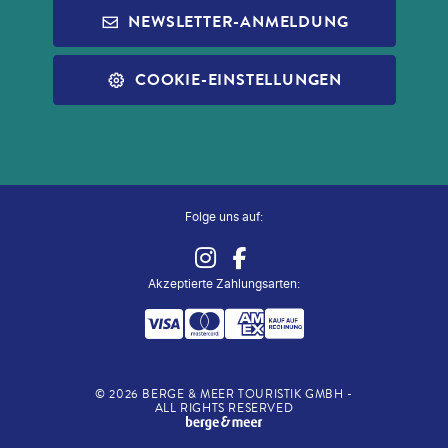
INFOS ZUR PAUSCHALREISE
ALDI MUSIC
NEWSLETTER-ANMELDUNG
SLEEP & FLY
REISECHECKLISTE
ALDI NORD
ALLE SERVICES
COOKIE-EINSTELLUNGEN
ALDI SÜD
ZUG ZUM FLUG
Folge uns auf:
Akzeptierte Zahlungsarten
:
©
2026
BERGE & MEER TOURISTIK GMBH -
ALL RIGHTS RESERVED