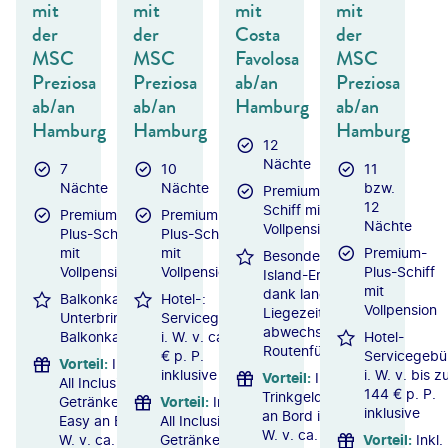
mit
mit
mit
mit
der
der
Costa
der
MSC
MSC
Favolosa
MSC
Preziosa
Preziosa
ab/an
Preziosa
ab/an
ab/an
Hamburg
ab/an
Hamburg
Hamburg
Hamburg
12
Nächte
7
10
11
Nächte
Nächte
bzw.
Premium-
12
Schiff mit
Premium-
Premium-
Nächte
Vollpension
Plus-Schiff
Plus-Schiff
mit
mit
Premium-
Besonders intensive
Vollpension
Vollpension
Plus-Schiff
Island-Erlebnisse
mit
dank langer
Balkonkabinenspecial:
Hotel-
Vollpension
Liegezeiten und
Unterbringung in der
Servicegebühr
abwechslungsreicher
Balkonkabine
i. W. v. ca. 120
Hotel-
Routenführung
€ p. P.
Servicegebü
Vorteil
:
Inkl.
inklusive
i. W. v. bis z
Vorteil
:
Inkl.
All Inclusive-
144 € p. P.
Trinkgelder
Getränkepaket
Vorteil
:
Inkl.
inklusive
an Bord i.
Easy an Bord i.
All Inclusive-
W. v. ca.
W. v. ca. 270 €
Getränkepaket
Vorteil
:
Inkl.