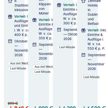
6
Zentrale
Klippen
Vorteil
:
Inkl.
Stadtbesichtigung
Hotels
von
Eintritte und
inklusive
in
Moher
Ausflüge i.
Dublin
Vorteil
:
Inkl.
W. v. ca.
und
Vorteil
:
Inkl.
Ausflüge
300 € p. P.
Belfast
Eintritte &
und Eintritte
Ausflüge i.
September
i. W. v. ca.
Vorteil
:
Inkl.
W. v. ca.
— Oktober
400 € p. P.
Eintritte &
350 € p. P.
2026
Ausflüge i.
Oktober
W. v. ca.
September
—
Last Minute
550 € p. P.
—
November
November
2026
September
2026
—
Aus der Werbung
November
Aus der Werbung
2026
Last Minute
Last Minute
Last Minute
ZU
ZU
ZU
M
M
M
A
A
A
N
N
N
899
€
GE
GE
GE