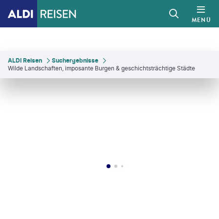
MENÜ
ALDI Reisen
Suchergebnisse
Wilde Landschaften, imposante Burgen & geschichtsträchtige Städte
©
evenfh
©
Susanne Neumann
©
TomasSereda - gty
©
louisemcgilviray