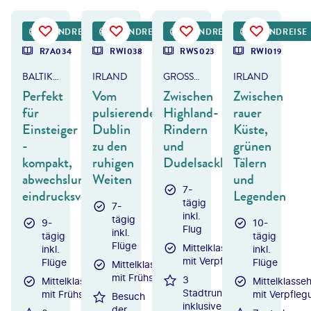
h_Slobodeniuk - gty
©
MNStudio - gty
©
rpeters86 - gty
©
Aitormmfoto
RUNDREISE
RUNDREISE
RUNDREISE
RUNDREISE
DEAL
DEAL
DEAL
DEAL
R7A034
RWI038
RWS023
RWI019
BALTIKUM
IRLAND
GROSSBRITANNIEN - SCHOTTLAND
IRLAND
Perfekt
Vom
Zwischen
Zwischen
für
pulsierenden
Highland-
rauer
Einsteiger
Dublin
Rindern
Küste,
-
zu den
und
grünen
kompakt,
ruhigen
Dudelsackklängen
Tälern
abwechslungsreich,
Weiten
und
7-
eindrucksvoll
Legenden
tägig
7-
inkl.
tägig
9-
10-
Flug
inkl.
tägig
tägig
Flüge
Mittelklassehotels
inkl.
inkl.
mit Verpflegung
Flüge
Flüge
Mittelklassehotels
mit Frühstück
3
Mittelklassehotels
Mittelklasseh
Stadtrundfahrten
mit Frühstück
mit Verpfleg
Besuch
inklusive
der