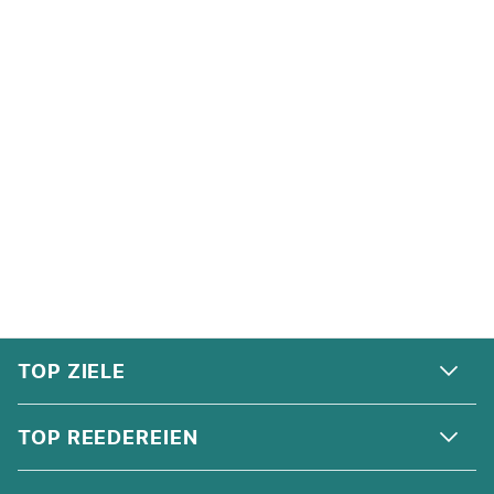
FOOTER
Footer navigation
TOP ZIELE
ALPEN
TOP REEDEREIEN
ANDALUSIEN