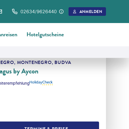
02634/9626440
ANMELDEN
nreisen
Hotelgutscheine
MERKEN
EGRO, MONTENEGRO, BUDVA
agus by Aycon
iterempfehlung
TERMINE & PREISE