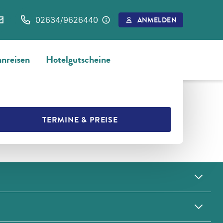
02634/9626440
ANMELDEN
nreisen
Hotelgutscheine
L
MERKEN
TERMINE & PREISE
L TEILEN