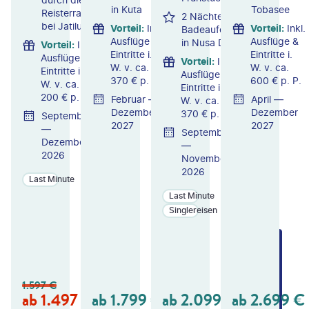
in Kuta
Tobasee
Reisterrassen
2 Nächte
bei Jatiluwih
Vorteil
:
Inkl.
Vorteil
:
Inkl.
Badeaufenthalt
Ausflüge &
Ausflüge &
in Nusa Dua
Vorteil
:
Inkl.
Eintritte i.
Eintritte i.
Ausflüge &
Vorteil
:
Inkl.
W. v. ca.
W. v. ca.
Eintritte i.
Ausflüge &
370 € p. P.
600 € p. P.
W. v. ca.
Eintritte i.
200 € p. P.
Februar —
April —
W. v. ca.
Dezember
Dezember
370 € p. P.
September
2027
2027
—
September
Dezember
—
2026
November
2026
Last Minute
Last Minute
Singlereisen
ZU
ZU
ZU
M
M
M
A
A
A
N
N
N
1.597
€
GE
GE
GE
ab
1.497
€
ab
1.799
€
ab
2.099
€
ab
2.699
€
B
B
B