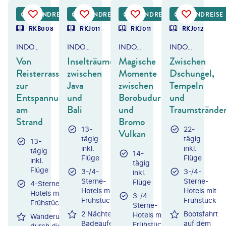
tsev Oleg-shutterstock
©
trubavin
©
chrisinthai
©
Oleh_Slobodeniuk - gty
RUNDREISE
RUNDREISE
RUNDREISE
RUNDREISE
RKB008
RKJ011
RKJ011
RKJ012
INDONESIEN - BALI
INDONESIEN
INDONESIEN - JAVA & BALI
INDONESIEN
Von
Inselträume
Magische
Zwischen
Reisterrassen
zwischen
Momente
Dschungel,
zur
Java
zwischen
Tempeln
Entspannung
und
Borobudur
und
am
Bali
und
Traumstrände
Strand
Bromo
13-
22-
Vulkan
tägig
tägig
13-
inkl.
inkl.
tägig
14-
Flüge
Flüge
inkl.
tägig
Flüge
3-/4-
3-/4-
inkl.
Sterne-
Sterne-
Flüge
4-Sterne-
Hotels mit
Hotels mit
Hotels mit
3-/4-
Frühstück
Frühstück
Frühstück
Sterne-
2 Nächte
Bootsfahrt
Hotels mit
Wanderung
Badeaufenthalt
auf dem
Frühstück
durch die