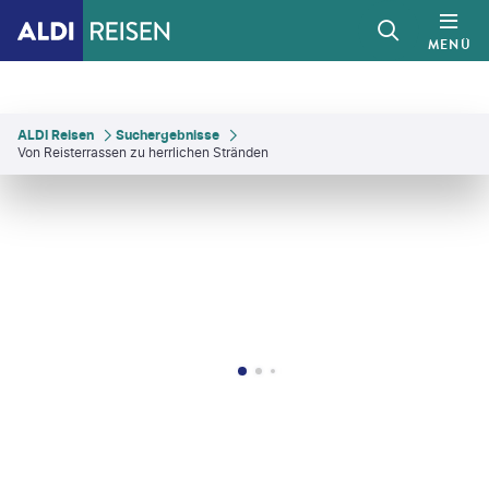
MENÜ
ALDI Reisen
Suchergebnisse
Von Reisterrassen zu herrlichen Stränden
Tichonow - gty
©
Breslavtsev Oleg-shutterstock
©
Konstantin Aksenov