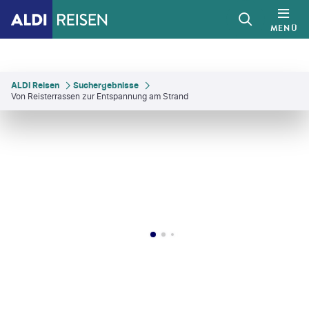
MENÜ
ALDI Reisen
Suchergebnisse
Von Reisterrassen zur Entspannung am Strand
v Oleg-shutterstock
©
Chris Howey
©
Igor Tichonow - gty