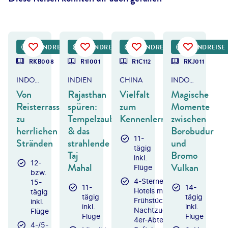
gor Tichonow - gty
©
filipefrazao-gty
©
Yongyuan Dai-gty
©
chrisinthai
RUNDREISE
RUNDREISE
RUNDREISE
RUNDREISE
RKB008
R1I001
R1C112
RKJ011
INDONESIEN - BALI
INDIEN
CHINA
INDONESIEN - JAVA & BALI
Von
Rajasthan
Vielfalt
Magische
Reisterrassen
spüren:
zum
Momente
zu
Tempelzauber
Kennenlernen
zwischen
herrlichen
& das
Borobudur
11-
Stränden
strahlende
und
tägig
Taj
Bromo
inkl.
12-
Mahal
Vulkan
Flüge
bzw.
4-Sterne-
15-
11-
14-
Hotels mit
tägig
tägig
tägig
Frühstück /
inkl.
inkl.
inkl.
Nachtzug
Flüge
Flüge
Flüge
4er-Abteil
4-/5-