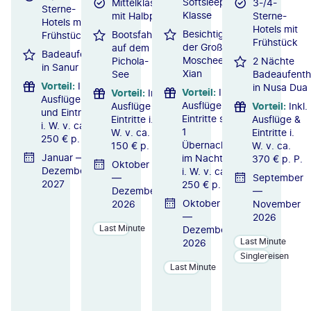
Softsleeper
Mittelklassehotels
3-/4-
Sterne-
Klasse
mit Halbpension
Sterne-
Hotels mit
Hotels mit
Besichtigung
Bootsfahrt
Frühstück
Frühstück
der Großen
auf dem
Badeaufenthalt
Moschee in
Pichola-
2 Nächte
in Sanur
Xian
See
Badeaufenth
Vorteil
:
Inkl.
in Nusa Dua
Vorteil
:
Inkl.
Vorteil
:
Inkl.
Ausflüge
Ausflüge und
Ausflüge &
Vorteil
:
Inkl.
und Eintritte
Eintritte sowie
Eintritte i.
Ausflüge &
i. W. v. ca.
1
W. v. ca.
Eintritte i.
250 € p. P.
Übernachtung
150 € p. P.
W. v. ca.
Januar —
im Nachtzug
370 € p. P.
Oktober
Dezember
i. W. v. ca.
—
September
2027
250 € p. P.
Dezember
—
Oktober
2026
November
—
2026
Last Minute
Dezember
Last Minute
2026
Singlereisen
Last Minute
ZU
ZU
ZU
M
M
M