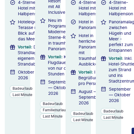
Resort
4-Sterne-
4-Sterne-
4-Sterne-
mit All
Hotel mit
Hotel mit
Hotel mit
Inclusive
Halbpension
Halbpension
Halbpension
Neu im
Hoteleigene
Hotel in
Panoramala
Programm:
Terasse mit
Panoramalage
zwischen
Modernes 4-
Blick auf
Hügeln und
Hotel in
Sterne-Resort
das Meer
Meer -
herrlicher
in traumhafter
perfekt zum
Vorteil
:
Direkte
Panoramalage
Panoramalage
Entspannen
Strandlage mit
mit
Vorteil
:
Kurze
eigenem
traumhaften
Vorteil
:
Inkl.
Flugdauer
Strandabschnitt
Ausblicken
Hotel-Shuttl
von nur ca. 2
zum Strand
Oktober
Vorteil
:
Inkl. 1 x
Stunden
und ins
2026
Begrüßungscocktail
Stadtzentru
September
pro Person
— Oktober
Badeurlaub
September
August —
2026
— Oktober
Last Minute
September
2026
2026
Badeurlaub
Familienurlaub
Badeurlaub
Badeurlaub
Last Minute
Last Minute
Last Minute
ZU
ZU
ZU