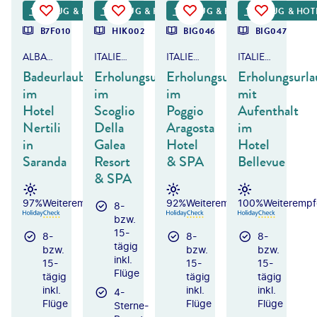
FLUG & HOTEL
FLUG & HOTEL
FLUG & HOTEL
FLUG & HOT
B7F010
HIK002
BIG046
BIG047
ALBANIEN
ITALIEN - KALABRIEN
ITALIEN - ISCHIA
ITALIEN - KAMPANIEN
Badeurlaub
Erholungsurlaub
Erholungsurlaub
Erholungsurla
im
im
im
mit
Hotel
Scoglio
Poggio
Aufenthalt
Nertili
Della
Aragosta
im
in
Galea
Hotel
Hotel
Saranda
Resort
& SPA
Bellevue
& SPA
97%
Weiterempfehlung
92%
Weiterempfehlung
100%
Weiterempf
8-
bzw.
15-
8-
8-
8-
tägig
bzw.
bzw.
bzw.
inkl.
15-
15-
15-
Flüge
tägig
tägig
tägig
inkl.
inkl.
inkl.
4-
Flüge
Flüge
Flüge
Sterne-