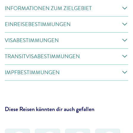
INFORMATIONEN ZUM ZIELGEBIET
EINREISEBESTIMMUNGEN
VISABESTIMMUNGEN
TRANSITVISABESTIMMUNGEN
IMPFBESTIMMUNGEN
Diese Reisen könnten dir auch gefallen
eksandar Todorovic
©
Naeblys - gty
©
FVividaPhotoPC - gty
©
wundervisuals-gty