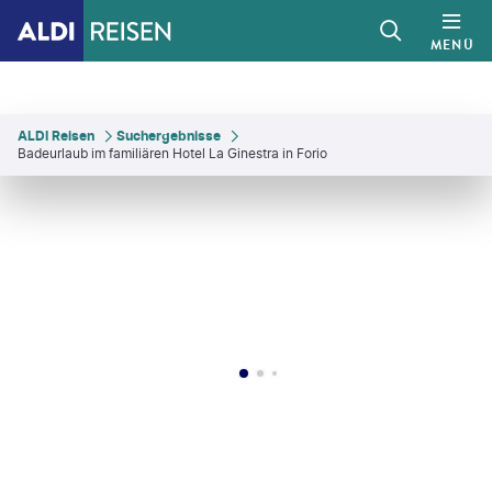
MENÜ
ALDI Reisen
Suchergebnisse
Badeurlaub im familiären Hotel La Ginestra in Forio
Bottigelli - gty
©
digitallsolutions
©
Sean Pavone - gty
©
I just try to tell my emotions and take you around the w