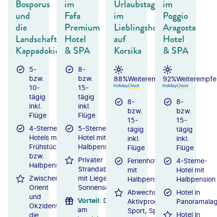
Bosporus
im
Urlaubstage
im
und
Fafa
im
Poggio
die
Premium
Lieblingshotel
Aragosta
Landschaften
Hotel
auf
Hotel
Kappadokiens
& SPA
Korsika
& SPA
5-
8-
bzw.
bzw.
88%
Weiterempfehlung
92%
Weiterempfe
10-
15-
tägig
tägig
8-
8-
inkl.
inkl.
bzw.
bzw.
Flüge
Flüge
15-
15-
4-Sterne-
5-Sterne-
tägig
tägig
Hotels mit
Hotel mit
inkl.
inkl.
Frühstück
Halbpension
Flüge
Flüge
bzw.
Privater
Ferienhotel
4-Sterne-
Halbpension
Strandabschnitt
mit
Hotel mit
Zwischen
mit Liegen und
Halbpension
Halbpension
Orient
Sonnenschirmen
Abwechslungsreiches
Hotel in
und
Vorteil
:
Direkt
Aktivprogramm mit
Panoramala
Okzident
am
Sport, Spiel und
Hotel in
die