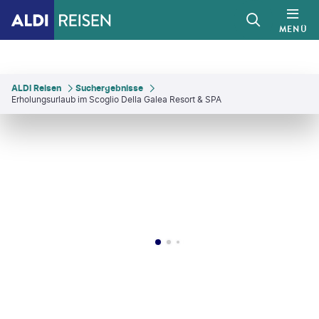
MENÜ
ALDI Reisen
Suchergebnisse
Erholungsurlaub im Scoglio Della Galea Resort & SPA
eblys - gty
©
BraunS - gty