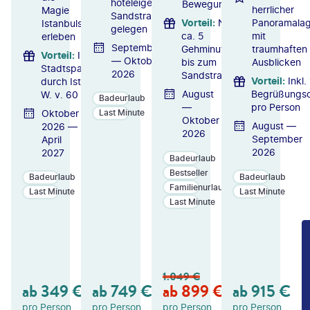
hoteleigenen
Bewegung
herrlicher
Magie
Sandstrand
Vorteil
:
Nur
Panoramala
Istanbuls
gelegen
ca. 5
mit
erleben
September
Gehminuten
traumhaften
Vorteil
:
Inkl.
— Oktober
bis zum
Ausblicken
Stadtspaziergang
2026
Sandstrand
Vorteil
:
Inkl.
durch Istanbul i.
August
Begrüßungsc
W. v. 60 € p. P.
Badeurlaub
—
pro Person
Oktober
Last Minute
Oktober
August —
2026 —
2026
September
April
2026
2027
Badeurlaub
Bestseller
Badeurlaub
Badeurlaub
Familienurlaub
Last Minute
Last Minute
Last Minute
ZU
ZU
ZU
M
M
M
A
A
A
N
N
N
1.049
€
GE
GE
GE
ab
349
€
ab
749
€
ab
899
€
ab
915
€
B
B
B
OT
OT
OT
pro Person
pro Person
pro Person
pro Person