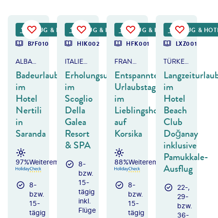
eksandar Todorovic
©
Naeblys - gty
©
Mateusz Tondel
©
serkan sivri
FLUG & HOTEL
FLUG & HOTEL
FLUG & HOTEL
FLUG & HOT
DEAL
B7F010
HIK002
HFK001
LXZ001
ALBANIEN
ITALIEN - KALABRIEN
FRANKREICH - KORSIKA
TÜRKEI - PAMUKKALE & TÜRKISCHE RIVIERA
Badeurlaub
Erholungsurlaub
Entspannte
Langzeiturlau
im
im
Urlaubstage
im
Hotel
Scoglio
im
Hotel
Nertili
Della
Lieblingshotel
Beach
in
Galea
auf
Club
Saranda
Resort
Korsika
Doğanay
& SPA
inklusive
Pamukkale-
97%
Weiterempfehlung
88%
Weiterempfehlung
8-
Ausflug
bzw.
15-
8-
8-
22-,
tägig
bzw.
bzw.
29-
inkl.
15-
15-
bzw.
Flüge
tägig
tägig
36-