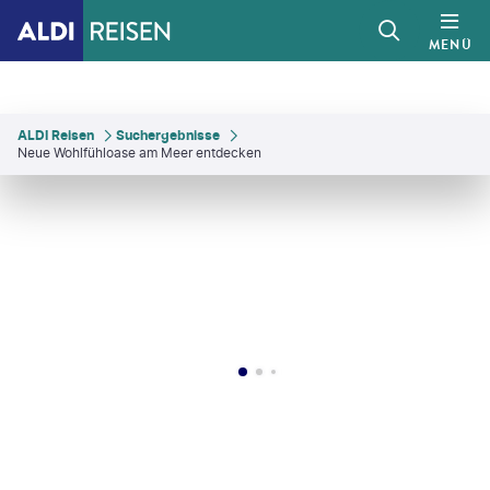
MENÜ
ALDI Reisen
Suchergebnisse
Neue Wohlfühloase am Meer entdecken
aninetti Photo - gty
©
Naeblys - gty
©
maudanros - gty