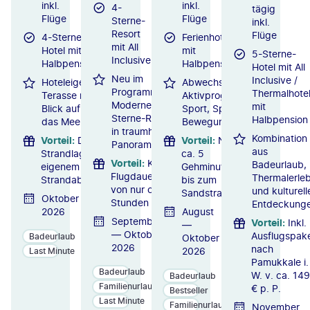
inkl.
inkl.
4-
tägig
Flüge
Flüge
Sterne-
inkl.
Resort
Flüge
4-Sterne-
Ferienhotel
mit All
Hotel mit
mit
5-Sterne-
Inclusive
Halbpension
Halbpension
Hotel mit All
Neu im
Inclusive /
Hoteleigene
Abwechslungsreiches
Programm:
Thermalhote
Terasse mit
Aktivprogramm mit
Modernes 4-
mit
Blick auf
Sport, Spiel und
Sterne-Resort
Halbpension
das Meer
Bewegung
in traumhafter
Kombination
Vorteil
:
Direkte
Vorteil
:
Nur
Panoramalage
aus
Strandlage mit
ca. 5
Vorteil
:
Kurze
Badeurlaub,
eigenem
Gehminuten
Flugdauer
Thermalerleb
Strandabschnitt
bis zum
von nur ca. 2
und kulturell
Sandstrand
Oktober
Stunden
Entdeckung
2026
August
September
Vorteil
:
Inkl.
—
— Oktober
Ausflugspak
Badeurlaub
Oktober
2026
nach
2026
Last Minute
Pamukkale i.
Badeurlaub
W. v. ca. 149
Badeurlaub
Familienurlaub
€ p. P.
Bestseller
Last Minute
Familienurlaub
November