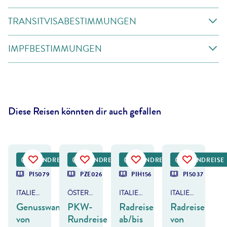
TRANSITVISABESTIMMUNGEN
IMPFBESTIMMUNGEN
Diese Reisen könnten dir auch gefallen
©
Eurohike
©
Janoka82 - gty
©
Eurobike
RUNDREISE
RUNDREISE
RUNDREISE
RUNDREISE
PI5079
PZE026
PIH156
PI5037
ITALIEN - VALPOLICELLA & GARDASEE
ÖSTERREICH & ITALIEN
ITALIEN - GARDASEE
ITALIEN - BOZEN-GARDASEE-VENEDIG
Genusswanderreise
PKW-
Radreise
Radreise
von
Rundreise
ab/bis
von