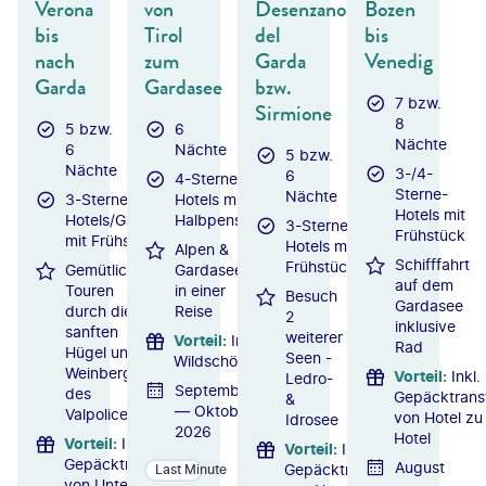
Verona
von
Desenzano
Bozen
bis
Tirol
del
bis
nach
zum
Garda
Venedig
Garda
Gardasee
bzw.
7 bzw.
Sirmione
8
5 bzw.
6
Nächte
6
Nächte
5 bzw.
Nächte
3-/4-
6
4-Sterne-
Sterne-
Nächte
3-Sterne-
Hotels mit
Hotels mit
Hotels/Gasthöfe
Halbpension
3-Sterne-
Frühstück
mit Frühstück
Hotels mit
Alpen &
Schifffahrt
Frühstück
Gemütliche
Gardasee
auf dem
Touren
in einer
Besuch
Gardasee
durch die
Reise
2
inklusive
sanften
weiterer
Vorteil
:
Inkl.
Rad
Hügel und
Seen -
WildschönauCard
Weinberge
Vorteil
:
Inkl.
Ledro-
September
des
Gepäcktrans
&
— Oktober
Valpolicella
von Hotel zu
Idrosee
2026
Hotel
Vorteil
:
Inkl.
Vorteil
:
Inkl.
Gepäcktransfer
August
Gepäcktransfer
Last Minute
von Unterkunft