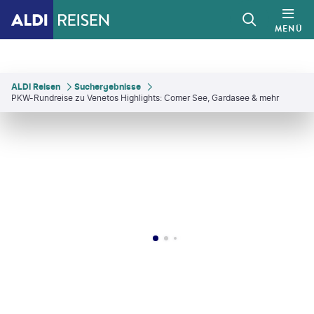
MENÜ
ALDI Reisen
Suchergebnisse
PKW-Rundreise zu Venetos Highlights: Comer See, Gardasee & mehr
osStankovic
©
Givaga - gty
©
SolStock - gty
©
canadastock