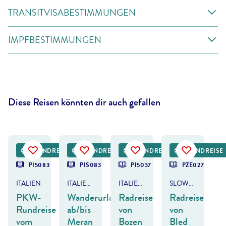
TRANSITVISABESTIMMUNGEN
IMPFBESTIMMUNGEN
Diese Reisen könnten dir auch gefallen
erto Masnovo - gty
©
Eurohike
©
Eurobike
RUNDREISE
RUNDREISE
RUNDREISE
RUNDREISE
PI5083
PIS083
PI5037
PZE027
ITALIEN
ITALIEN - SÜDTIROL
ITALIEN - BOZEN-GARDASEE-VENEDIG
SLOWENIEN & ITALIEN
PKW-
Wanderurlaub
Radreise
Radreise
Rundreise
ab/bis
von
von
vom
Meran
Bozen
Bled