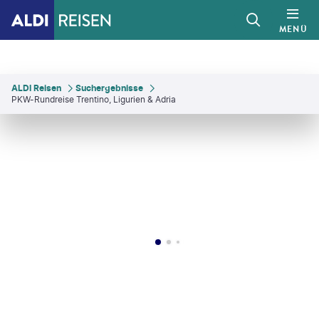
MENÜ
ALDI Reisen
Suchergebnisse
PKW-Rundreise Trentino, Ligurien & Adria
tXmedia - gty
©
goce - gty
©
Alberto Masnovo - gty
©
iSailorr - gty