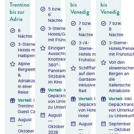
Trentino
bis
bis
5 bzw.
bis zur
Venedig
Venedig
6
Adria
Nächte
7 bzw.
7 bzw.
3-Sterne-
8
8
6
Hotels/Gasthöfe
Nächte
Nächte
Nächte
mit Frühstück
3-/4-
3-Sterne-
3-Sterne-
Einzigartiger
Sterne-
Hotels/Pens
Hotels mit
Aussichtspunkt
Hotels mit
mit Frühstüc
Halbpension
Knottnkino mit
Frühstück
Von den
Alpine
360°-
Schifffahrt
slowenische
Bergwelt
Panorama und
auf dem
Bergen an
&
Sitzbänken wie
Gardasee
die
Adriaküste
im Kino
inklusive
italienische
in einer
Vorteil
:
Inkl.
Rad
Adriaküste
Reise
Gepäcktransfer
Vorteil
:
Inkl.
Vorteil
:
Inkl.
Vorteil
:
Inkl.
von Unterkunft
Gepäcktransfer
Gepäcktrans
Trentino
zu Unterkunft
von Hotel zu
von Unterkun
Guest Card
August
Hotel
zu Unterkunf
August
—
August
September
—
Oktober
—
— Oktober
Oktober
2026