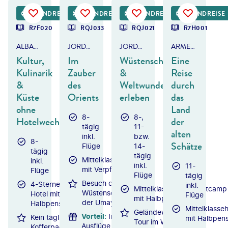
gouillatphotos - gty
©
Wadi Rum - shutterstock
©
k_samurkas
RUNDREISE
RUNDREISE
RUNDREISE
RUNDREISE
DEAL
DEAL
DEAL
R7F020
RQJ033
RQJ021
R7H001
ALBANIEN
JORDANIEN
JORDANIEN
ARMENIEN & GEORGIEN
Kultur,
Im
Wüstenschlösser
Eine
Kulinarik
Zauber
&
Reise
&
des
Weltwunder
durch
Küste
Orients
erleben
das
ohne
Land
8-
8-,
Hotelwechsel
der
tägig
11-
alten
inkl.
bzw.
8-
Schätze
Flüge
14-
tägig
tägig
Mittelklassehotels
inkl.
inkl.
11-
mit Verpflegung
Flüge
Flüge
tägig
Besuch der
4-Sterne-
inkl.
Mittelklassehotels/Zeltcamp
Wüstenschlösser
Hotel mit
Flüge
mit Halbpension
der Umayyaden
Halbpension
Mittelklasseh
Geländewagen-
Vorteil
:
Inkl.
Kein tägliches
mit Halbpens
Tour im Wadi
Ausflüge &
Kofferpacken: