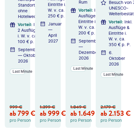
Rum
Besuch von 
Eintritte i.
Standortrundreise
UNESCO-
W. v. ca.
Vorteil
:
Inkl.
ohne
Welterbestät
250 € p. P.
Ausflüge &
Hotelwechsel
Eintritte i.
Vorteil
:
Inkl.
Januar
Vorteil
:
Inkl.
W. v. ca.
Ausflüge &
—
2 Ausflügen
200 € p. P.
Eintritte i.
April
i. W. v. ca.
W. v. ca.
2027
September
100 € p. P.
350 € p. P.
—
September
Dezember
6.
— Oktober
2026
Oktober
2026
2026
Last Minute
Last Minute
Last Minute
ZU
ZU
ZU
M
M
M
A
A
A
N
N
N
999
€
1.399
€
1.849
€
2.179
€
GE
GE
GE
ab
799
€
ab
999
€
ab
1.649
€
ab
2.153
€
B
B
B
OT
OT
OT
pro Person
pro Person
pro Person
pro Person