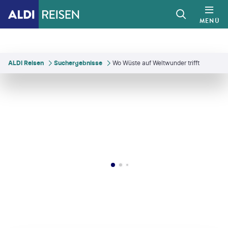
MENÜ
ALDI Reisen
Suchergebnisse
Wo Wüste auf Weltwunder trifft
Zephyr18
©
Wirestock-gty
©
mariusz_prusaczyk-gty
©
Laura Leyendecker