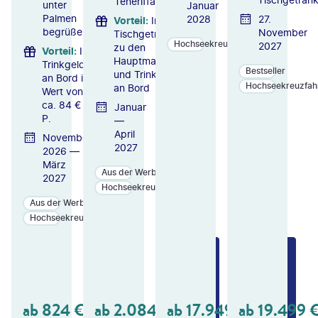
Teneriffa
unter
Januar
Palmen
2028
27.
Vorteil
:
Inkl.
begrüßen
November
Tischgetränke
Hochseekreuzfahrten
2027
zu den
Vorteil
:
Inkl.
Hauptmahlzeiten
Trinkgelder
Bestseller
und Trinkgelder
an Bord im
Hochseekreuzfah
an Bord
Wert von
ca. 84 € p.
Januar
P.
—
April
November
2027
2026 —
März
Aus der Werbung
2027
Hochseekreuzfahrten
Aus der Werbung
Hochseekreuzfahrten
ZU
ZU
ZU
M
M
M
A
A
A
N
N
N
GE
GE
GE
ab
824
€
ab
2.084
€
ab
17.949
€
ab
19.499
B
B
B