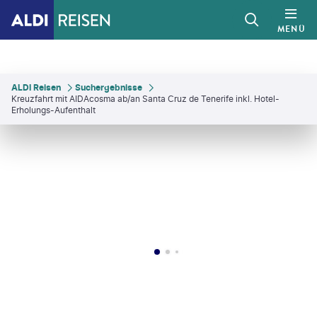
MENÜ
ALDI Reisen
Suchergebnisse
Kreuzfahrt mit AIDAcosma ab/an Santa Cruz de Tenerife inkl. Hotel-
Erholungs-Aufenthalt
©
Elena-studio - gty
©
RomaBlack-gty