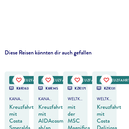
Diese Reisen könnten dir auch gefallen
lena-studio - gty
©
Gary Webber - gty
KREUZFAHRT
KREUZFAHRT
KREUZFAHRT
KREUZFAHR
K8K163
K8K145
KZK171
KZK131
KANAREN & MADEIRA
KANAREN & MADEIRA
WELTKREUZFAHRT
WELTKREUZFAHRT
Kreuzfahrt
Kreuzfahrt
mit
Kreuzfahrt
mit
mit
der
mit
Costa
AIDAcosma
MSC
Costa
Smeralda
ab/an
Magnifica
Deliziosa