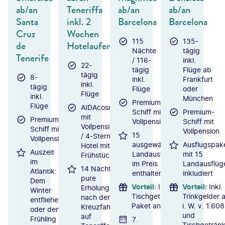
ab/an
Teneriffa
ab/an
ab/an
Santa
inkl. 2
Barcelona
Barcelona
Cruz
Wochen
115
135-
de
Hotelaufenthalt
Nächte
tägig
Tenerife
/ 116-
inkl.
22-
tägig
Flüge ab
tägig
8-
inkl.
Frankfurt
inkl.
tägig
Flüge
oder
Flüge
inkl.
München
Premium-
Flüge
AIDAcosma
Schiff mit
Premium-
mit
Premium-
Vollpension
Schiff mit
Vollpension
Schiff mit
Vollpension
15
/ 4-Sterne-
Vollpension
ausgewählte
Ausflugspak
Hotel mit
Auszeit
Landausflüge
mit 15
Frühstück
im
im Preis
Landausflüg
14 Nächte
Atlantik:
enthalten
inkludiert
pure
Dem
Vorteil
:
Inkl.
Vorteil
:
Inkl.
Erholung
Winter
Tischgetränke-
Trinkgelder 
nach der
entfliehen
Paket an Bord
i. W. v. 1.608
Kreuzfahrt
oder den
und
auf
Frühling
7.
Tischgeträn