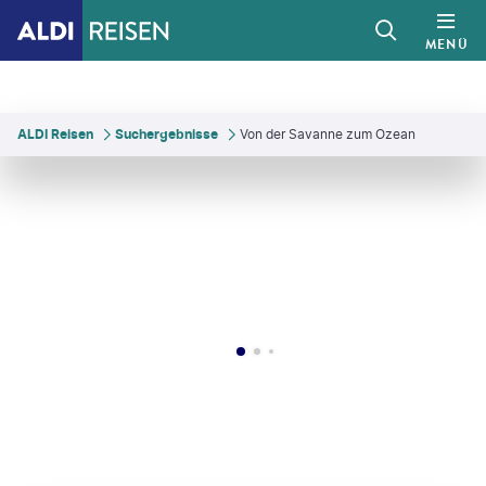
MENÜ
ALDI Reisen
Suchergebnisse
Von der Savanne zum Ozean
©
1001slide - gty
©
solidcolours - gty