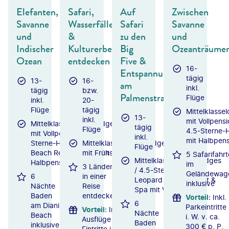
Elefanten,
Safari,
Auf
Zwischen
Savanne
Wasserfälle
Safari
Savanne
und
&
zu den
und
Indischer
Kulturerbe
Big
Ozeanträume
Ozean
entdecken
Five &
16-
Entspannung
tägig
13-
16-
am
inkl.
tägig
bzw.
Palmenstrand
Flüge
inkl.
20-
Flüge
tägig
Mittelklasse
13-
inkl.
mit Vollpensi
Mittelklassehotels/Lodges
tägig
Flüge
4.5-Sterne-H
mit Vollpension / 4.5-
inkl.
mit Halbpens
Sterne-Hotel Leopard
Mittelklassehotels/Lodges
Flüge
Beach Resort & SPA mit
mit Frühstück
5 Safarifahr
Mittelklassehotels/Lodges
Halbpension
im
3 Länder
/ 4.5-Sterne-Hotel
Geländewag
6
in einer
Leopard Beach Resort &
inklusive
Nächte
Reise
Spa mit Verpflegung
Baden
entdecken
Vorteil
:
Inkl.
6
am Diani
Parkeintritte
Vorteil
:
Inkl.
Nächte
Beach
i. W. v. ca.
Ausflüge &
Baden
inklusive
300 € p. P.
Eintritte i.