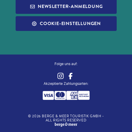
INFOS ZUR PAUSCHALREISE
ALDI MUSIC
NEWSLETTER-ANMELDUNG
SLEEP & FLY
REISECHECKLISTE
ALDI NORD
ALLE SERVICES
COOKIE-EINSTELLUNGEN
ALDI SÜD
ZUG ZUM FLUG
Folge uns auf:
Akzeptierte Zahlungsarten
:
©
2026
BERGE & MEER TOURISTIK GMBH -
ALL RIGHTS RESERVED