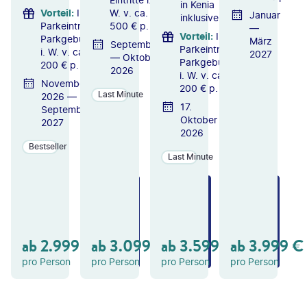
in Kenia
Vorteil
:
Inkl.
W. v. ca.
Januar
inklusive
Parkeintritte &
500 € p. P.
—
Vorteil
:
Inkl.
Parkgebühren
März
September
Parkeintritte &
i. W. v. ca.
2027
— Oktober
Parkgebühren
200 € p. P.
2026
i. W. v. ca.
November
200 € p. P.
Last Minute
2026 —
17.
September
Oktober
2027
2026
Bestseller
Last Minute
ZU
ZU
ZU
M
M
M
A
A
A
N
N
N
GE
GE
GE
ab
2.999
€
ab
3.099
€
ab
3.599
€
ab
3.999
€
B
B
B
OT
OT
OT
pro Person
pro Person
pro Person
pro Person