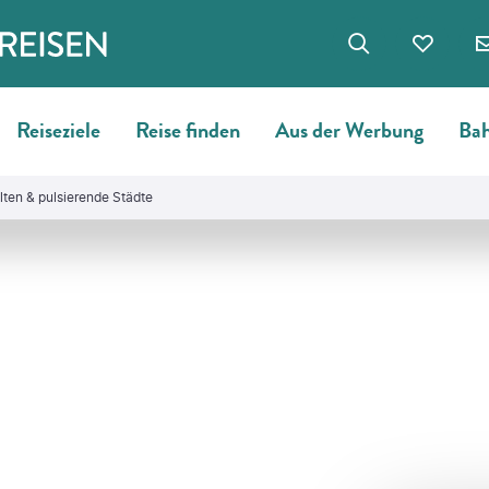
Reiseziele
Reise finden
Aus der Werbung
Bah
ten & pulsierende Städte
©
TinasDreamworld - gty