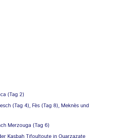
nca (Tag 2)
esch (Tag 4), Fès (Tag 8), Meknès und
ach Merzouga (Tag 6)
der Kasbah Tifoultoute in Ouarzazate