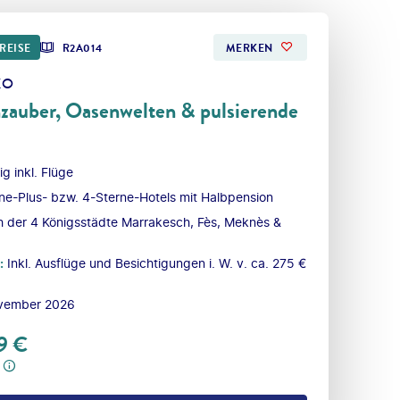
REISE
R2A014
MERKEN
KO
zauber, Oasenwelten & pulsierende
ig inkl. Flüge
ne-Plus- bzw. 4-Sterne-Hotels mit Halbpension
 der 4 Königsstädte Marrakesch, Fès, Meknès &
:
Inkl. Ausflüge und Besichtigungen i. W. v. ca. 275 €
ovember 2026
9
€