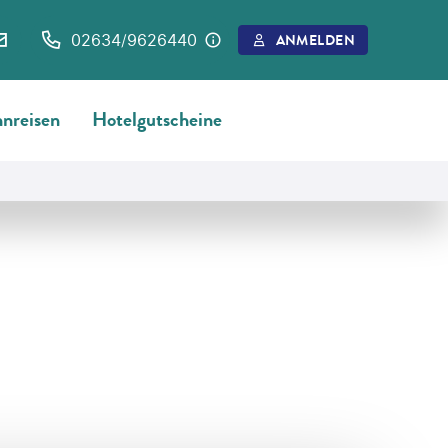
02634/9626440
ANMELDEN
nreisen
Hotelgutscheine
©
Florian Fritsch - gty