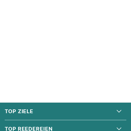
FOOTER
Footer navigation
TOP ZIELE
ALPEN
TOP REEDEREIEN