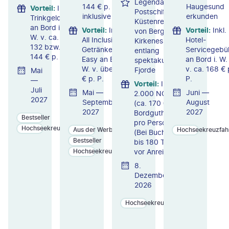
Legendäre
144 € p. P.
Haugesund
Vorteil
:
Inkl.
Postschiffroute:
inklusive
erkunden
Trinkgelder
Küstenreise
an Bord i.
Vorteil
:
Inkl.
Vorteil
:
Inkl.
von Bergen bis
W. v. ca.
All Inclusive-
Hotel-
Kirkenes
132 bzw.
Getränkepaket
Servicegebü
entlang
144 € p. P.
Easy an Bord i.
an Bord i. W.
spektakulärer
W. v. über 400
v. ca. 168 € 
Fjorde
Mai
€ p. P.
P.
—
Vorteil
:
Inkl.
Juli
Mai —
Juni —
2.000 NOK
2027
September
August
(ca. 170 €)
2027
2027
Bordguthaben
Bestseller
pro Person
Hochseekreuzfahrten
Aus der Werbung
Hochseekreuzfah
(Bei Buchung
Bestseller
bis 180 Tage
vor Anreise)
Hochseekreuzfahrten
8.
Dezember
2026
Hochseekreuzfahrten
ZU
ZU
ZU