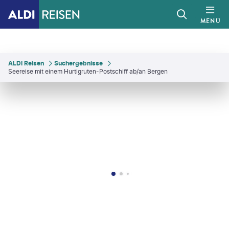
MENÜ
ALDI Reisen
Suchergebnisse
Seereise mit einem Hurtigruten-Postschiff ab/an Bergen
my Simonsen
©
mkarco - gty
©
Francesco Ricca Iacomino-gty
©
Elena-studio - gty