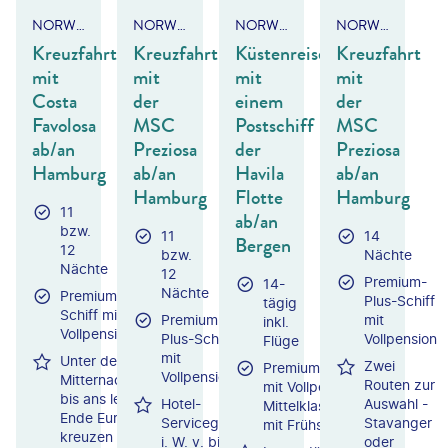
NORWEGEN - FJORDE & NORDKAP
NORWEGEN - NORDKAP
NORWEGEN - FJORDE & NORDKAP
NORWEGEN - SPITZBERGEN
Kreuzfahrt
Kreuzfahrt
Küstenreise
Kreuzfahrt
mit
mit
mit
mit
Costa
der
einem
der
Favolosa
MSC
Postschiff
MSC
ab/an
Preziosa
der
Preziosa
Hamburg
ab/an
Havila
ab/an
Hamburg
Flotte
Hamburg
11
ab/an
bzw.
11
14
Bergen
12
bzw.
Nächte
Nächte
12
Premium-
14-
Nächte
Premium-
Plus-Schiff
tägig
Schiff mit
Premium-
mit
inkl.
Vollpension
Plus-Schiff
Vollpension
Flüge
mit
Unter der
Zwei
Premium-Schiff
Vollpension
Mitternachtssonne
Routen zur
mit Vollpension /
bis ans legendäre
Hotel-
Auswahl -
Mittelklassehotel
Ende Europas
Servicegebühr
Stavanger
mit Frühstück
kreuzen
i. W. v. bis zu
oder