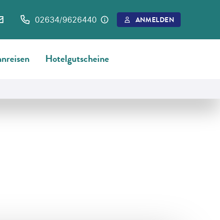
02634/9626440
ANMELDEN
nreisen
Hotelgutscheine
©
ivansarfatti.com