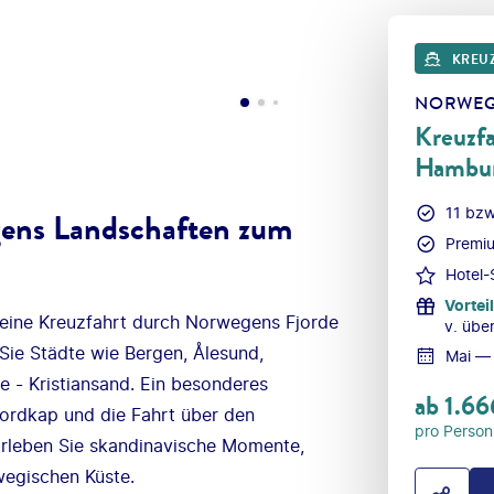
KREU
NORWEG
Kreuzfa
Hambu
11 bzw
ens Landschaften zum
Premiu
Hotel-
Vorteil
 eine Kreuzfahrt durch Norwegens Fjorde
v. übe
Sie Städte wie Bergen, Ålesund,
Mai —
e - Kristiansand. Ein besonderes
ab
1.66
ordkap und die Fahrt über den
pro Person
Erleben Sie skandinavische Momente,
wegischen Küste.