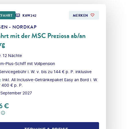
ZFAHRT
K8W242
MERKEN
EN - NORDKAP
hrt mit der MSC Preziosa ab/an
rg
. 12 Nächte
m-Plus-Schiff mit Vollpension
Servicegebühr i. W. v. bis zu 144 € p. P. inklusive
:
Inkl. All Inclusive-Getränkepaket Easy an Bord i. W.
r 400 € p. P.
 September 2027
6
€