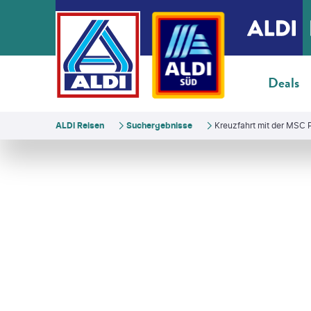
Deals
ALDI Reisen
Suchergebnisse
Kreuzfahrt mit der MSC
tofex - gty
©
cookelma - gty