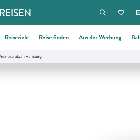
Reiseziele
Reise finden
Aus der Werbung
Bah
 Preziosa ab/an Hamburg
©
Everste - gty