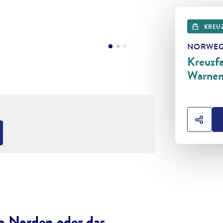
KREU
NORWEG
Kreuzfa
Warne
HOTE
 Norden oder das