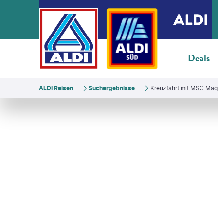
Deals
ALDI Reisen
Suchergebnisse
Kreuzfahrt mit MSC Mag
©
Mystockimages - gty