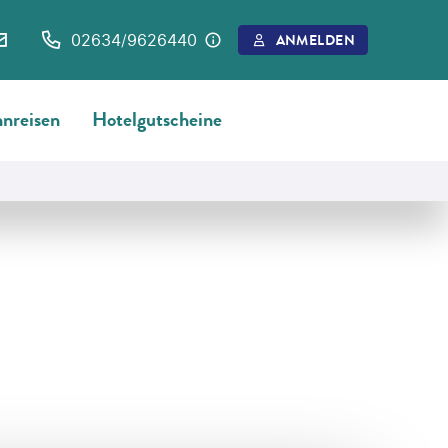
02634/9626440
ANMELDEN
nreisen
Hotelgutscheine
©
Nazar Rybak-gty