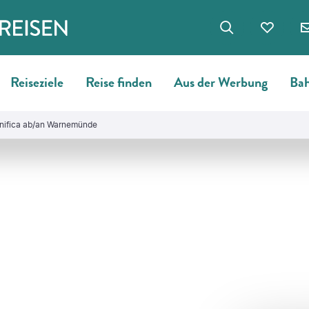
Reiseziele
Reise finden
Aus der Werbung
Bah
nifica ab/an Warnemünde
©
Wirestock - gty