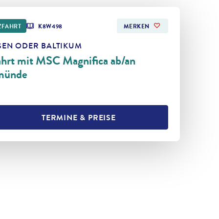
ZFAHRT
K8W498
MERKEN
EN ODER BALTIKUM
hrt mit MSC Magnifica ab/an
münde
TERMINE & PREISE
L TEILEN