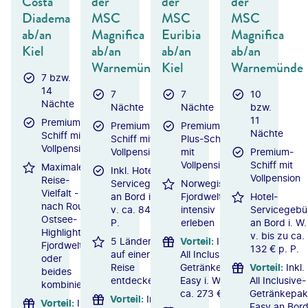
Costa
der
der
der
Diadema
MSC
MSC
MSC
ab/an
Magnifica
Euribia
Magnifica
Kiel
ab/an
ab/an
ab/an
Warnemünde
Kiel
Warnemünde
7 bzw.
14
7
7
10
Nächte
Nächte
Nächte
bzw.
11
Premium-
Premium-
Premium-
Nächte
Schiff mit
Schiff mit
Plus-Schiff
Vollpension
Vollpension
mit
Premium-
Vollpension
Schiff mit
Maximale
Inkl. Hotel-
Vollpension
Reise-
Servicegebühr
Norwegische
Vielfalt - je
an Bord i. W.
Fjordwelten
Hotel-
nach Route
v. ca. 84 € p.
intensiv
Servicegebü
Ostsee-
P.
erleben
an Bord i. W.
Highlights,
v. bis zu ca.
5 Länder
Vorteil
:
Inkl.
Fjordwelten
132 € p. P.
auf einer
All Inclusive-
oder
Reise
Getränkepaket
Vorteil
:
Inkl.
beides
entdecken
Easy i. W. v.
All Inclusive-
kombiniert
ca. 273 € p. P.
Getränkepak
Vorteil
:
Inkl.
Vorteil
:
Inkl.
Easy an Bord 