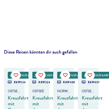
Diese Reisen könnten dir auch gefallen
dislav Zolotov - gty
©
Deejpilot - gty
KREUZFAHRT
KREUZFAHRT
KREUZFAHRT
KREUZFAHR
K8W534
K8W524
K8W490
K8W497
OSTSEE - SKANDINAVIEN & NORWEGEN
OSTSEE
NORWEGEN & DÄNEMARK
OSTSEE - BALTIKUM/SKANDINAVIEN
Kreuzfahrt
Kreuzfahrt
Kreuzfahrt
Kreuzfahrt
mit
mit
mit
mit