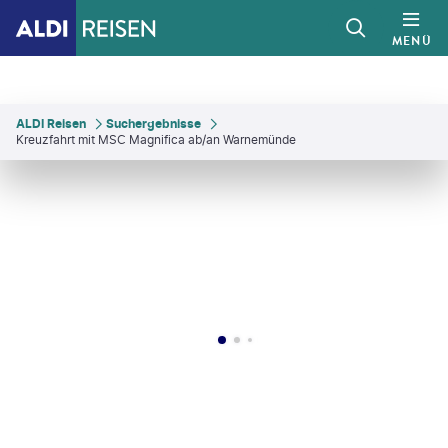
MENÜ
ALDI Reisen
Suchergebnisse
Kreuzfahrt mit MSC Magnifica ab/an Warnemünde
©
Mystockimages - gty
©
Wirestock - gty
©
Nazar Rybak-gty