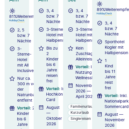
89%
Weiterempfe
3, 4
3, 4
bzw. 7
bzw. 7
81%
Weiterempfehlung
Nächte
Nächte
3, 4
bzw. 7
3-Sterne-
3-Sterne-
2, 5
Nächte
Hotel mit
Hotel mit
bzw. 7
Halbpension
Halbpension
Nächte
Sporthotel
Kogler mit
Bis zu
Kein
3-
Halbpension
2
Zuschlag für
Sterne-
Kinder
Alleinreisende
Hotel
1
bis 6
mit All
Kind
Vorteil
:
Inkl.
Jahre
Inclusive
bis 11
Nutzung des
reisen
Jahre
Wellnessbereichs
Nur ca.
frei
reist
300 m von
November
frei
Vorteil
:
Inkl.
der
2026 —
Hochkönig
Natrunbahn
Vorteil
:
Inkl.
April 2027
Card
entfernt
Nationalpark
Sommercard
Familienurlaub
August
Vorteil
:
2
—
Kurzurlaub
Kinder
August —
Oktober
Singlereisen
bis 6
November
2026
Jahre
2026