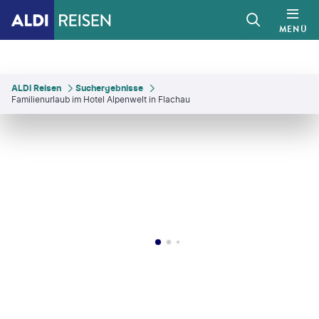
MENÜ
ALDI Reisen
Suchergebnisse
Familienurlaub im Hotel Alpenwelt in Flachau
Eurotours
©
Eurotours
©
Eurotours
©
Eurotours