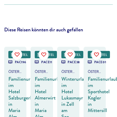
Diese Reisen könnten dir auch gefallen
ana_tomsickova - gty
©
Hochkönig Tourismus GmbH
©
michael huber | www.huber-fotogr
HOTEL
HOTEL
FRÜHBUCHER-VORTEIL
HOTEL
HOTEL
DEAL
PAC196
PACE11
PACE38
PACE01
ÖSTERREICH - SALZBURGER LAND
ÖSTERREICH - SALZBURGER LAND
ÖSTERREICH - SALZBURGER LAND
ÖSTERREICH - SALZBURGER LAND
Familienurlaub
Familienurlaub
Winterurlaub
Familienurlau
im
im
im
im
Hotel
Hotel
Hotel
Sporthotel
Salzburgerhof
Almerwirt
Lukasmayr
Kogler
in
in
in Zell
in
Maria
Maria
am
Mittersill
Alm
Alm
See