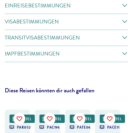
EINREISEBESTIMMUNGEN
VISABESTIMMUNGEN
TRANSITVISABESTIMMUNGEN
IMPFBESTIMMUNGEN
Diese Reisen könnten dir auch gefallen
©
FamVeld
©
tatyana_tomsickova - gty
©
Hochkönig Tourismus GmbH
HOTEL
HOTEL
HOTEL
HOTEL
DEAL
PAK052
PAC196
PATE06
PACE11