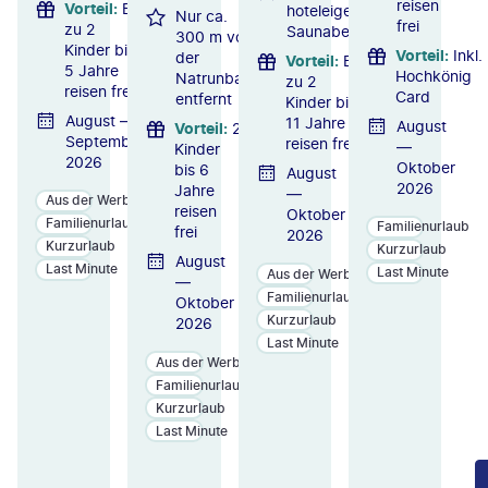
reisen
Vorteil
:
Bis
hoteleigenen
Nur ca.
frei
zu 2
Saunabereichs
300 m von
Kinder bis
Vorteil
:
Inkl.
der
Vorteil
:
Bis
5 Jahre
Hochkönig
Natrunbahn
zu 2
reisen frei
Card
entfernt
Kinder bis
August —
11 Jahre
August
Vorteil
:
2
September
reisen frei
—
Kinder
2026
Oktober
bis 6
August
2026
Jahre
—
Aus der Werbung
reisen
Oktober
Familienurlaub
Familienurlaub
frei
2026
Kurzurlaub
Kurzurlaub
August
Last Minute
Last Minute
Aus der Werbung
—
Familienurlaub
Oktober
Kurzurlaub
2026
Last Minute
Aus der Werbung
Familienurlaub
Kurzurlaub
Last Minute
ZU
ZU
ZU