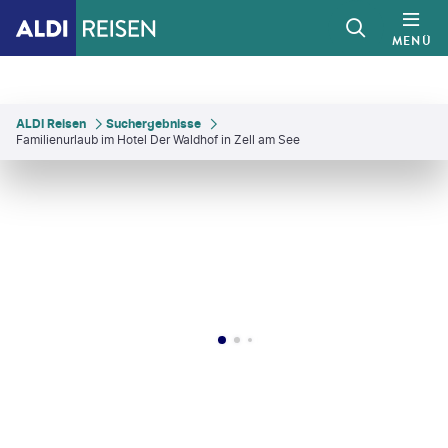
MENÜ
ALDI Reisen
Suchergebnisse
Familienurlaub im Hotel Der Waldhof in Zell am See
mallama - gty
©
Tom Lamm