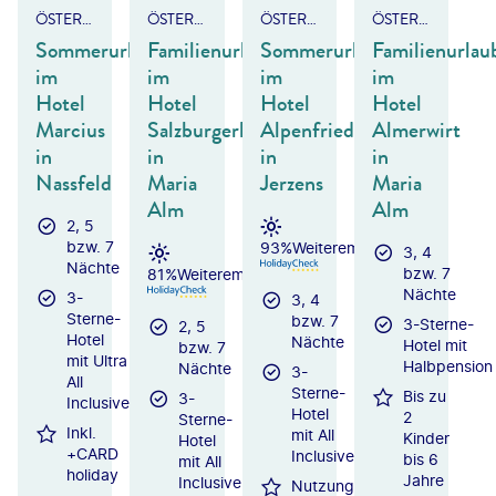
ÖSTERREICH - KÄRNTEN
ÖSTERREICH - SALZBURGER LAND
ÖSTERREICH/TIROL - PITZTAL
ÖSTERREICH - SALZBURGER LAND
Sommerurlaub
Familienurlaub
Sommerurlaub
Familienurlau
im
im
im
im
Hotel
Hotel
Hotel
Hotel
Marcius
Salzburgerhof
Alpenfriede
Almerwirt
in
in
in
in
Nassfeld
Maria
Jerzens
Maria
Alm
Alm
2, 5
bzw. 7
93%
Weiterempfehlung
3, 4
Nächte
bzw. 7
81%
Weiterempfehlung
Nächte
3-
3, 4
Sterne-
bzw. 7
3-Sterne-
2, 5
Hotel
Nächte
Hotel mit
bzw. 7
mit Ultra
Halbpension
Nächte
3-
All
Sterne-
Bis zu
3-
Inclusive
Hotel
2
Sterne-
Inkl.
mit All
Kinder
Hotel
+CARD
Inclusive
bis 6
mit All
holiday
Jahre
Inclusive
Nutzung des