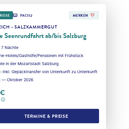
REISE
PAC152
MERKEN
EICH - SALZKAMMERGUT
e Seenrundfahrt ab/bis Salzburg
 7 Nächte
ne-Hotels/Gasthöfe/Pensionen mit Frühstück
te in der Mozartstadt Salzburg
l
:
Inkl. Gepäcktransfer von Unterkunft zu Unterkunft
t — Oktober 2026
€
TERMINE & PREISE
L TEILEN