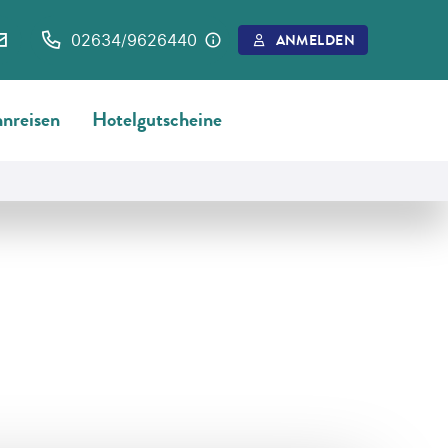
02634/9626440
ANMELDEN
nreisen
Hotelgutscheine
©
Eurobike Radreisen