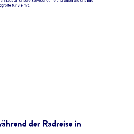
ahrrads an unsere Servicehotline und teilen Sie uns Ihre
größe für Sie mit.
ährend der Radreise in