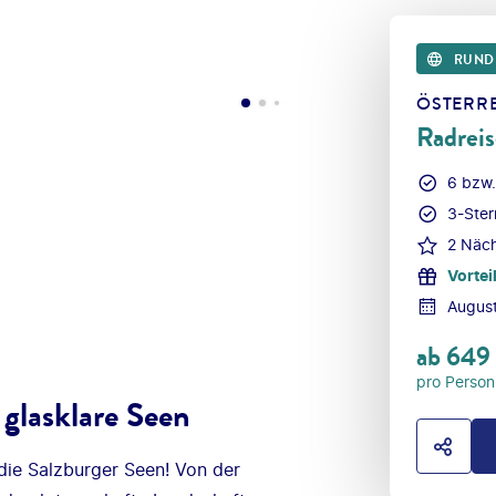
RUND
ÖSTERR
Radreis
6 bzw.
3-Ster
2 Näch
Vortei
Augus
ab
649
pro Person
t glasklare Seen
HOTE
 die Salzburger Seen! Von der