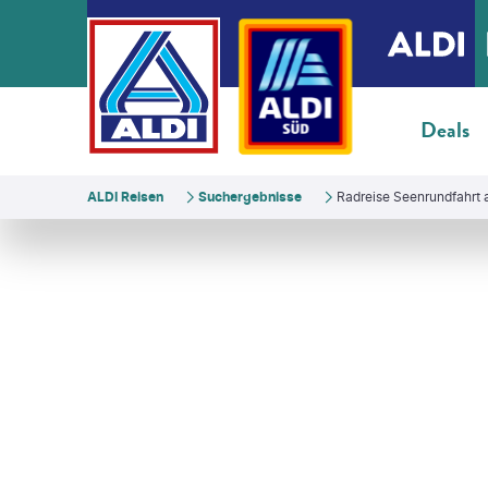
Deals
ALDI Reisen
Suchergebnisse
Radreise Seenrundfahrt 
ike Radreisen
©
bluejayphoto - gty