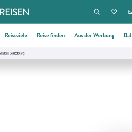
Reiseziele
Reise finden
Aus der Werbung
Bah
ab/bis Salzburg
©
Nickzas - gty