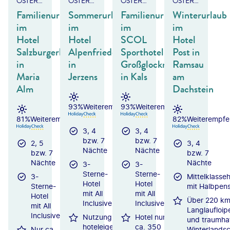
ÖSTERREICH - SALZBURGER LAND
ÖSTERREICH/TIROL - PITZTAL
ÖSTERREICH - TIROL
ÖSTERREICH - STEIERMARK
Familienurlaub
Sommerurlaub
Familienurlaub
Winterurlaub
im
im
im
im
Hotel
Hotel
SCOL
Hotel
Salzburgerhof
Alpenfriede
Sporthotel
Post in
in
in
Großglockner
Ramsau
Maria
Jerzens
in Kals
am
Alm
Dachstein
93%
Weiterempfehlung
93%
Weiterempfehlung
81%
Weiterempfehlung
82%
Weiterempfe
3, 4
3, 4
bzw. 7
bzw. 7
2, 5
3, 4
Nächte
Nächte
bzw. 7
bzw. 7
Nächte
Nächte
3-
3-
Sterne-
Sterne-
3-
Mittelklasseh
Hotel
Hotel
Sterne-
mit Halbpens
mit All
mit All
Hotel
Über 220 k
Inclusive
Inclusive
mit All
Langlaufloip
Inclusive
Nutzung des
Hotel nur
und traumha
hoteleigenen
ca. 350
Nur ca.
Winterlandsc