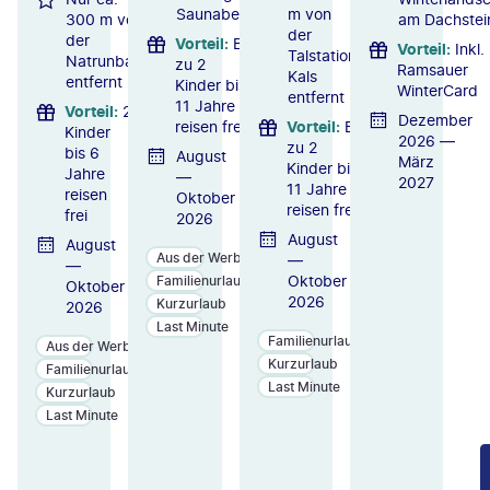
Saunabereichs
m von
300 m von
am Dachstei
der
der
Vorteil
:
Bis
Vorteil
:
Inkl.
Talstation
Natrunbahn
zu 2
Ramsauer
Kals
entfernt
Kinder bis
WinterCard
entfernt
11 Jahre
Vorteil
:
2
Dezember
reisen frei
Vorteil
:
Bis
Kinder
2026 —
zu 2
bis 6
August
März
Kinder bis
Jahre
—
2027
11 Jahre
reisen
Oktober
reisen frei
frei
2026
August
August
Aus der Werbung
—
—
Oktober
Familienurlaub
Oktober
2026
Kurzurlaub
2026
Last Minute
Familienurlaub
Aus der Werbung
Kurzurlaub
Familienurlaub
Last Minute
Kurzurlaub
Last Minute
ZU
ZU
ZU
M
M
M