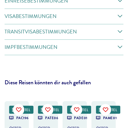
EINREISEBESTIMMUNGEN
VISABESTIMMUNGEN
TRANSITVISABESTIMMUNGEN
IMPFBESTIMMUNGEN
Diese Reisen könnten dir auch gefallen
ana_tomsickova - gty
©
Martin Lugger
©
Photo-Austria Herbert Raffalt
HOTEL
HOTEL
HOTEL
FRÜHBUCHER-
HOTEL
DEAL
PAC196
PATE06
PADE01
PAME01