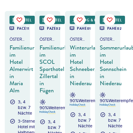
önig Tourismus GmbH
HOTEL
HOTEL
FRÜHBUCHER-VORTEIL
FLUG & HOTEL
HOTEL
DEAL
PACE11
PAZE02
PAHE01
PAHE02
ÖSTERREICH - SALZBURGER LAND
ÖSTERREICH - ZILLERTAL
ÖSTERREICH - TIROL
ÖSTERREICH - TIROL
Familienurlaub
Familienurlaub
Winterurlaub
Sommerurlau
im
im
im
im
Hotel
SCOL
Hotel
Hotel
Almerwirt
Sporthotel
Schneeberger
Sonnschein
in
Zillertal
in
in
Maria
in
Niederau
Niederau
Alm
Fügen
90%
Weiterempfehlung
90%
Weiterempfe
3, 4
bzw. 7
90%
Weiterempfehlung
Nächte
3, 4
3, 4
bzw. 7
bzw. 7
3-Sterne-
3, 4
Nächte
Nächte
Hotel mit
bzw. 7
Halbpension
Nächte