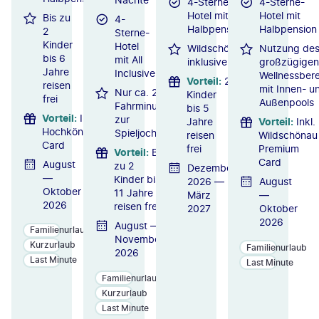
4-Sterne-
4-Sterne-
Hotel mit
Hotel mit
Bis zu
4-
Halbpension
Halbpension
2
Sterne-
Kinder
Hotel
WildschönauCard
Nutzung de
bis 6
mit All
inklusive
großzügigen
Jahre
Inclusive
Wellnessbere
Vorteil
:
2
reisen
mit Innen- u
Nur ca. 2
Kinder
frei
Außenpools
Fahrminuten
bis 5
Vorteil
:
Inkl.
zur
Jahre
Vorteil
:
Inkl.
Hochkönig
Spieljochbahn
reisen
Wildschönau
Card
frei
Premium
Vorteil
:
Bis
Card
August
zu 2
Dezember
—
Kinder bis
2026 —
August
Oktober
11 Jahre
März
—
2026
reisen frei
2027
Oktober
2026
August —
Familienurlaub
November
Kurzurlaub
Familienurlaub
2026
Last Minute
Last Minute
Familienurlaub
Kurzurlaub
Last Minute