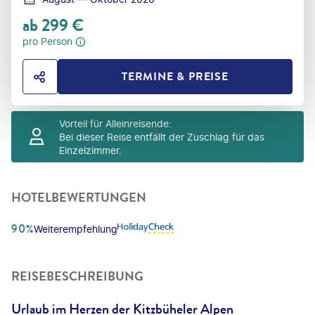
ab
299
€
pro Person
TERMINE & PREISE
HOTEL TEILEN
Vorteil für Alleinreisende
:
Bei dieser Reise entfällt der Zuschlag für das
Einzelzimmer.
HOTELBEWERTUNGEN
90%
Weiterempfehlung
REISEBESCHREIBUNG
Urlaub im Herzen der Kitzbüheler Alpen