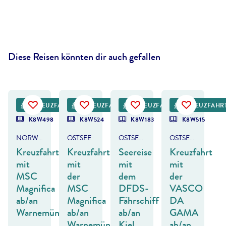
Diese Reisen könnten dir auch gefallen
©
SeanPavonePhoto - gty
©
Deejpilot - gty
KREUZFAHRT
KREUZFAHRT
KREUZFAHRT
KREUZFAHR
K8W498
K8W524
K8W183
K8W515
NORWEGEN ODER BALTIKUM
OSTSEE
OSTSEE - BALTIKUM & FINNLAND
OSTSEE - BALTIKUM & SKANDINAVIEN
Kreuzfahrt
Kreuzfahrt
Seereise
Kreuzfahrt
mit
mit
mit
mit
MSC
der
dem
der
Magnifica
MSC
DFDS-
VASCO
ab/an
Magnifica
Fährschiff
DA
Warnemünde
ab/an
ab/an
GAMA
Warnemünde
Kiel
ab/an