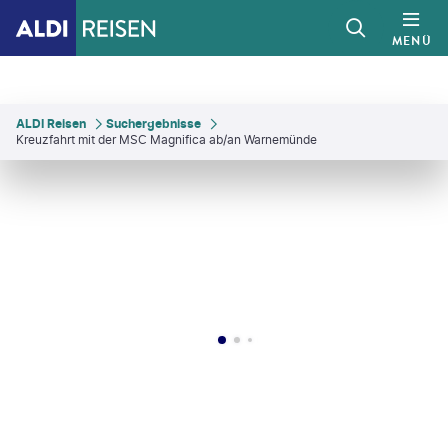
MENÜ
ALDI Reisen
Suchergebnisse
Kreuzfahrt mit der MSC Magnifica ab/an Warnemünde
jpilot - gty
©
Alexander Spatari - gty
©
Leon Gin-gty