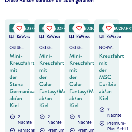
Diese Reisen könnten dir auch gefallen
ael Svensson - gty
©
Morten Falch Sortland - gty
©
Mats Anda - gty
KREUZFAHRT
KREUZFAHRT
KREUZFAHRT
KREUZFAHR
K8W237
K8W154
K8W155
K8W490
OSTSEE - SCHWEDEN - GÖTEBORG
OSTSEE - NORWEGEN - OSLO
OSTSEE - NORWEGEN - OSLO
NORWEGEN & DÄNEMARK
Mini-
Mini-
Mini-
Kreuzfahrt
Kreuzfahrt
Kreuzfahrt
Kreuzfahrt
mit
mit
mit
mit
der
der
der
der
MSC
Stena
Color
Color
Euribia
Germanica/Scandnavica
Fantasy/Magic
Fantasy/Magic
ab/an
ab/an
ab/an
ab/an
Kiel
Kiel
Kiel
Kiel
7
Nächte
2
2
3
Nächte
Nächte
Nächte
Premium-
Plus-Schiff
Fährschiff
Premium-
Premium-