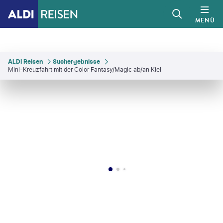
MENÜ
ALDI Reisen
Suchergebnisse
Mini-Kreuzfahrt mit der Color Fantasy/Magic ab/an Kiel
ssinga-gty
©
Morten Falch Sortland - gty
©
Didier Marti - gty