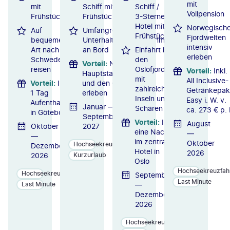
mit
mit
Schiff mit
Schiff /
Vollpension
Frühstück
Frühstück
3-Sterne-
Hotel mit
Norwegisch
Auf
Umfangreiches
Frühstück
Fjordwelten
bequeme
Unterhaltungsprogramm
intensiv
Art nach
an Bord
Einfahrt in
erleben
Schweden
den
Vorteil
:
Norwegens
reisen
Oslofjord
Vorteil
:
Inkl.
Hauptstadt Oslo
mit
All Inclusive-
Vorteil
:
Inkl.
und den Oslofjord
zahlreichen
Getränkepak
1 Tag
erleben
Inseln und
Easy i. W. v.
Aufenthalt
Januar —
Schären
ca. 273 € p. 
in Göteborg
September
Vorteil
:
Inkl.
August
Oktober
2027
eine Nacht
—
—
im zentralen
Oktober
Hochseekreuzfahrten
Dezember
Hotel in
2026
2026
Kurzurlaub
Oslo
Hochseekreuzfah
Hochseekreuzfahrten
September
Last Minute
—
Last Minute
Dezember
2026
Hochseekreuzfahrten