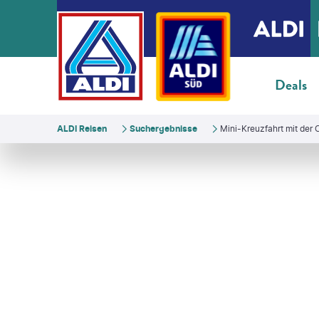
Deals
ALDI Reisen
Suchergebnisse
Mini-Kreuzfahrt mit der 
ssinga-gty
©
Morten Falch Sortland - gty