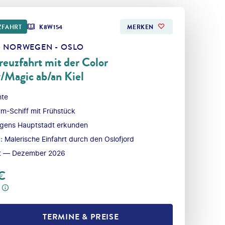
ZFAHRT
K8W154
MERKEN
- NORWEGEN - OSLO
euzfahrt mit der Color
/Magic ab/an Kiel
hte
m-Schiff mit Frühstück
gens Hauptstadt erkunden
l
:
Malerische Einfahrt durch den Oslofjord
t — Dezember 2026
€
TERMINE & PREISE
L TEILEN