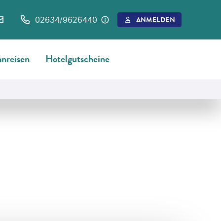
02634/9626440
ANMELDEN
nreisen
Hotelgutscheine