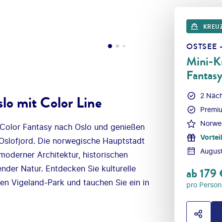
KREU
OSTSEE 
Mini-Kr
Fantasy
2 Näc
lo mit Color Line
Premiu
Norwe
 Color Fantasy nach Oslo und genießen
Vortei
 Oslofjord. Die norwegische Hauptstadt
Augus
 moderner Architektur, historischen
der Natur. Entdecken Sie kulturelle
ab
179
en Vigeland-Park und tauchen Sie ein in
pro Person
HOTE