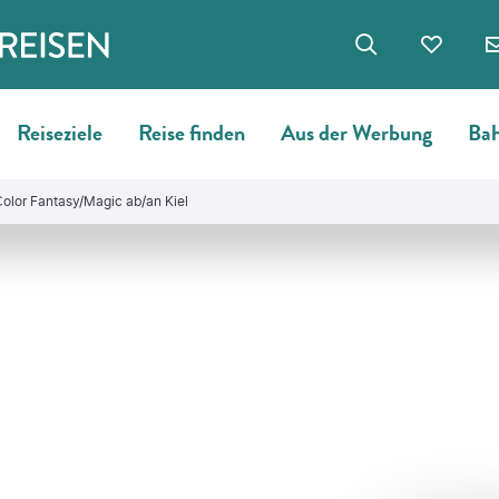
Reiseziele
Reise finden
Aus der Werbung
Bah
Color Fantasy/Magic ab/an Kiel
©
Didier Marti - gty