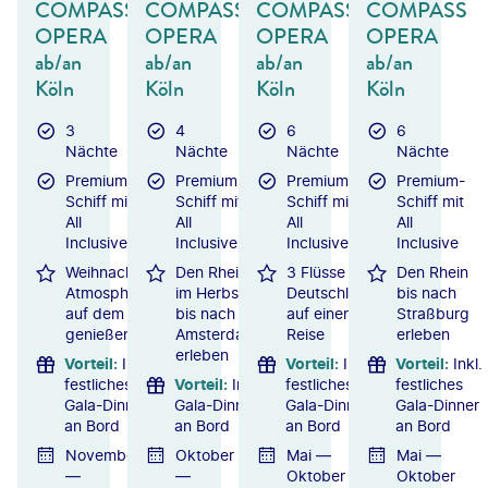
COMPASS
COMPASS
COMPASS
COMPASS
OPERA
OPERA
OPERA
OPERA
ab/an
ab/an
ab/an
ab/an
Köln
Köln
Köln
Köln
3
4
6
6
Nächte
Nächte
Nächte
Nächte
Premium-
Premium-
Premium-
Premium-
Schiff mit
Schiff mit
Schiff mit
Schiff mit
All
All
All
All
Inclusive
Inclusive
Inclusive
Inclusive
Weihnachtliche
Den Rhein
3 Flüsse
Den Rhein
Atmosphäre
im Herbst
Deutschlands
bis nach
auf dem Rhein
bis nach
auf einer
Straßburg
genießen
Amsterdam
Reise
erleben
erleben
Vorteil
:
Inkl.
Vorteil
:
Inkl.
Vorteil
:
Inkl.
festliches
Vorteil
:
Inkl.
festliches
festliches
Gala-Dinner
Gala-Dinner
Gala-Dinner
Gala-Dinner
an Bord
an Bord
an Bord
an Bord
November
Oktober
Mai —
Mai —
—
—
Oktober
Oktober