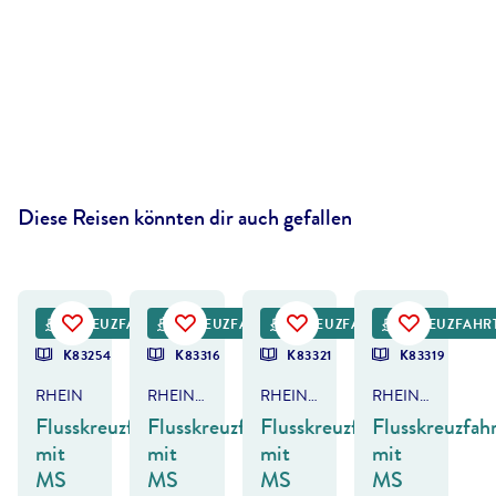
Diese Reisen könnten dir auch gefallen
ya Thanakonwirakit - gty
©
Igor Tichonow - gty
©
Mark22 - gty
©
SCStock - gty
KREUZFAHRT
KREUZFAHRT
KREUZFAHRT
KREUZFAHR
K83254
K83316
K83321
K83319
RHEIN
RHEIN - NIEDERLANDE
RHEIN, MOSEL & SAAR
RHEIN - DEUTSCHLAND & FRANKREICH
Flusskreuzfahrt
Flusskreuzfahrt
Flusskreuzfahrt
Flusskreuzfah
mit
mit
mit
mit
MS
MS
MS
MS