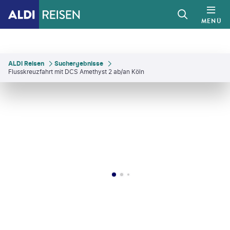
MENÜ
ALDI Reisen
Suchergebnisse
Flusskreuzfahrt mit DCS Amethyst 2 ab/an Köln
Stock - gty
©
Westend61 - gty
©
instamatics-gty