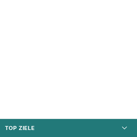
FOOTER
Footer navigation
TOP ZIELE