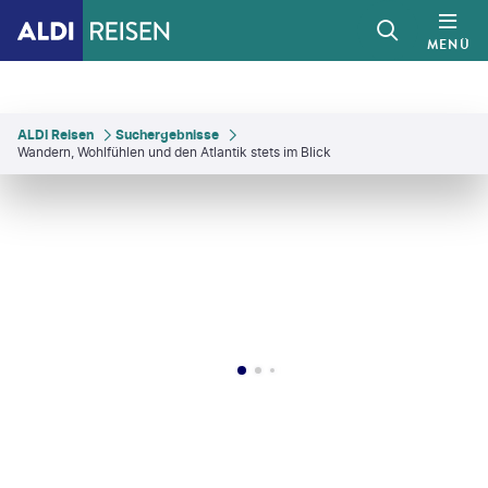
MENÜ
ALDI Reisen
Suchergebnisse
Wandern, Wohlfühlen und den Atlantik stets im Blick
rushchynets - gty
©
Balate Dorin-iStock
©
DaLiu-gty
©
Balate Dorin