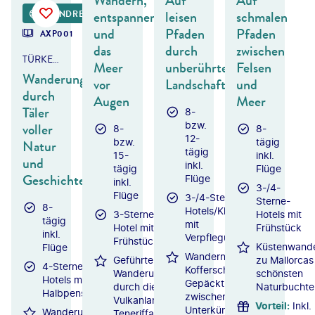
Wandern,
Auf
Auf
entspannen
leisen
schmalen
RUNDREISE
und
Pfaden
Pfaden
AXP001
das
durch
zwischen
TÜRKEI - KAPPADOKIEN
Meer
unberührte
Felsen
Wanderungen
vor
Landschaften
und
durch
Augen
Meer
Täler
8-
bzw.
voller
8-
8-
12-
bzw.
tägig
Natur
tägig
15-
inkl.
und
inkl.
tägig
Flüge
Geschichte
Flüge
inkl.
3-/4-
Flüge
3-/4-Sterne-
Sterne-
8-
Hotels/Kloster
3-Sterne-
Hotels mit
tägig
mit
Hotel mit
Frühstück
inkl.
Verpflegung
Frühstück
Küstenwand
Flüge
Wandern ohne
Geführte
zu Mallorcas
4-Sterne-
Kofferschleppen:
Wanderungen
schönsten
Hotels mit
Gepäcktransport
durch die
Naturbuchte
Halbpension
zwischen den
Vulkanlandschaften
Vorteil
:
Inkl.
Unterkünften
Wanderung
Teneriffas