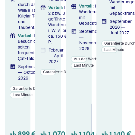
Wanderunge
durch das
Vorteil
:
Inkl. 6
Vorteil
:
Inkl.
mit
Weiße Tal,
Wanderungen
2 bzw. 3
Gepäcktrans
Kılıçlar-Tal
mit
geführte
September
und
Gepäcktransfer
Wanderungen
2026 —
Taubental
i. W. v. bis zu
September
Juni 2027
Vorteil
:
Inkl.
ca. 150 € p.
—
Besuch des
P.
November
Garantierte Durc
selten
2026
Februar
Last Minute
frequentierten
— April
Çat-Tals
Aus der Werbung
2027
Last Minute
September
— Oktober
Garantierte Durchführung
2026
Garantierte Durchführung
Last Minute
ZU
ZU
ZU
M
M
M
A
A
A
N
N
N
GE
GE
GE
ab
899
€
ab
1.070
€
ab
1.104
€
ab
1.140
€
B
B
B